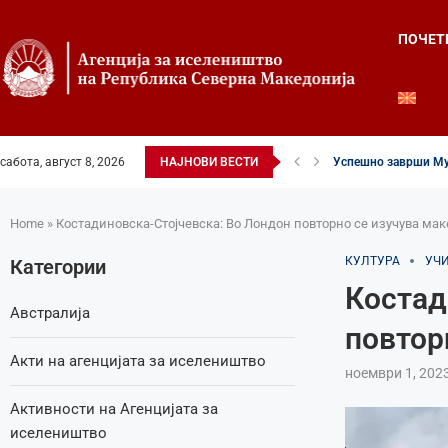
ПОЧЕТ
сабота, август 8, 2026
НАЈНОВИ ВЕСТИ
Успешно заврши Му
Четвртиот ден од Ле
Илинденски свеченос
52-ри црковно-наро
Илинден во фокусот 
Младите генерации 
Свечено и молитве
Свечено одбележан 
Свечено одбележан 
Home
»
Костадиновска-Стојчевска: Во Лондон повторно се изучува мак
КУЛТУРА
УЧ
Категории
Костад
Австралија
повтор
Акти на агенцијата за иселеништво
ноември 1, 202
Активности на Агенцијата за
иселеништво