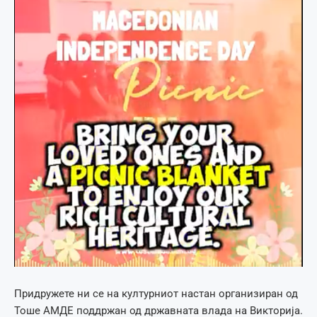
Придружете ни се на културниот настан организиран од
Тоше АМДЕ поддржан од државната влада на Викторија.