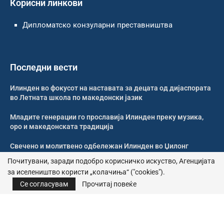
Корисни линкови
Дипломатско конзуларни преставништва
Последни вести
Илинден во фокусот на наставата за децата од дијаспората
во Летната школа по македонски јазик
Младите генерации го прославија Илинден преку музика,
оро и македонската традиција
Свечено и молитвено одбележан Илинден во Џилонг
Почитувани, заради подобро корисничко искуство, Агенцијата
Свечено одбележан Илинден во црквата „Св. Петка“ во
за иселеништво користи „колачиња“ ("cookies").
Рокдејл
Се согласувам
Прочитај повеќе
© 2026 – Сите права се задржани | Агенција за иселеништво
Почитика за приватност
|
Политика за колачиња