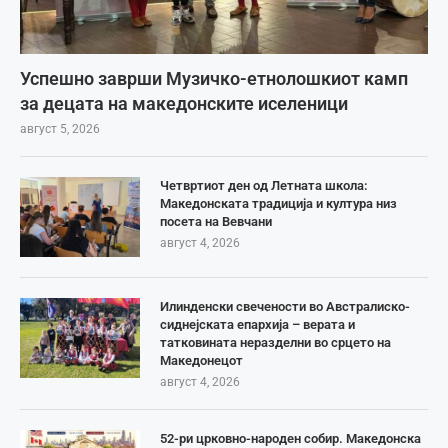
Успешно заврши Музичко-етнолошкиот камп
за децата на македонските иселеници
август 5, 2026
Четвртиот ден од Летната школа:
Македонската традиција и култура низ
посета на Вевчани
август 4, 2026
Илинденски свечености во Австралиско-
сиднејската епархија – верата и
татковината неразделни во срцето на
Македонецот
август 4, 2026
52-ри црковно-народен собир. Македонска