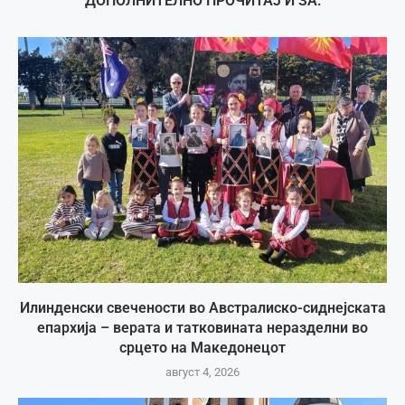
ДОПОЛНИТЕЛНО ПРОЧИТАЈ И ЗА:
Илинденски свечености во Австралиско-сиднејската
епархија – верата и татковината неразделни во
срцето на Македонецот
август 4, 2026