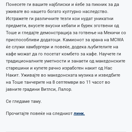
Понесете ги вашите најблиски и ќебе за пикник за да
уживате во нашето богато културно наследство.
Истражете ги различните тезги кои нудат уникатни
предмети, вкусете вкусни кебапи и бурек зготвени од
Тоше и гледајте демонстрација за готвење на Мекичи со
приспособливи додатоци. Камионот за храна на MCWA
ќе служи хамбургери и повеќе, додека љубителите на
кафе можат да го посетат комбето за кафе. Научете ги
традиционалните уметности и занаети од македонските
старешини и купете рачно изработен накит од Нас
Накит. Уживајте во македонската музика и изведбите
на Тоше танчерите на 8 септември во 11 часот во
јавните градини Витлси, Лалор.
Се гледаме таму.
Прочитајте повеќе на следниот
линк.