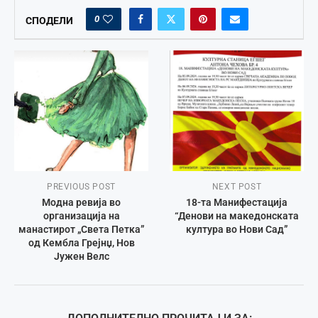
0
СПОДЕЛИ
PREVIOUS POST
NEXT POST
Модна ревија во
18-та Манифестација
организација на
“Денови на македонската
манастирот „Света Петка”
култура во Нови Сад”
од Кембла Грејнџ, Нов
Јужен Велс