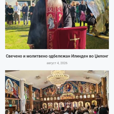
Свечено и молитвено одбележан Илинден во Џилонг
август 4, 2026