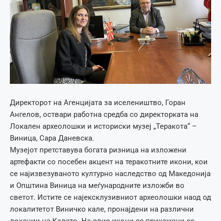
Директорот на Агенцијата за иселеништво, Горан
Ангелов, оствари работна средба со директорката на
Локален археолошки и историски музеј „Теракота“ –
Виница, Сара Даневска.
Музејот претставува богата ризница на изложени
артефакти со посебен акцент на теракотните икони, кои
се најизвезуваното културно наследство од Македонија
и Општина Виница на меѓународните изложби во
светот. Истите се најексклузивниот археолошки наод од
локалитетот Виничко кале, пронајдени на различни