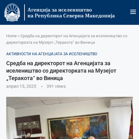
Home
»
Средба на директорот на Агенцијата за иселеништво со
директорката на Музејот „Теракота“ во Виница
АКТИВНОСТИ НА АГЕНЦИЈАТА ЗА ИСЕЛЕНИШТВО
Средба на директорот на Агенцијата за
иселеништво со директорката на Музејот
„Теракота“ во Виница
април 15, 2025
391
views