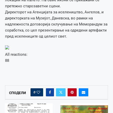
локации на Калето. На овие икони се прикажани се
претежно старозаветни сцени.
Директорот на Агенцијата за иселеништво, Ангелов, и
директорката на Музејот, Даневска, во рамки на
надлежноста договорија склучување на Меморандум за
соработка, со цел презентирање на одредени артефакти
пред иселениците од целиот свет.
All reactions:
8
8
0
СПОДЕЛИ