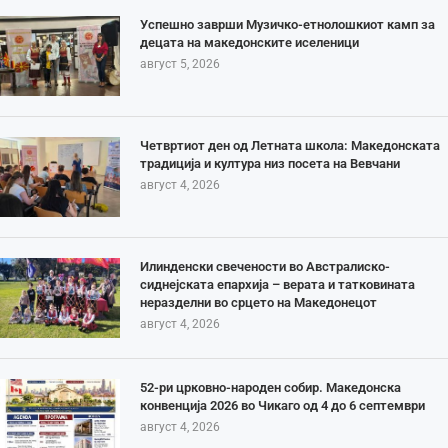
Успешно заврши Музичко-етнолошкиот камп за
децата на македонските иселеници
август 5, 2026
Четвртиот ден од Летната школа: Македонската
традиција и култура низ посета на Вевчани
август 4, 2026
Илинденски свечености во Австралиско-
сиднејската епархија – верата и татковината
неразделни во срцето на Македонецот
август 4, 2026
52-ри црковно-народен собир. Македонска
конвенција 2026 во Чикаго од 4 до 6 септември
август 4, 2026