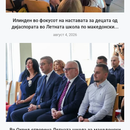
Илинден во фокусот на наставата за децата од
дијаспората во Летната школа по македонски...
август 4, 2026
Во Охрид отворена Летната школа за македонски