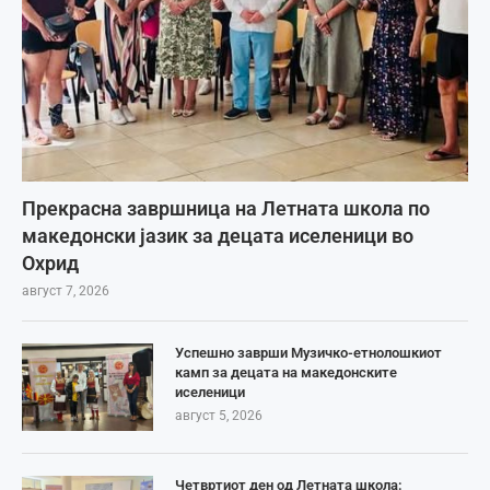
Прекрасна завршница на Летната школа по
македонски јазик за децата иселеници во
Охрид
август 7, 2026
Успешно заврши Музичко-етнолошкиот
камп за децата на македонските
иселеници
август 5, 2026
Четвртиот ден од Летната школа: