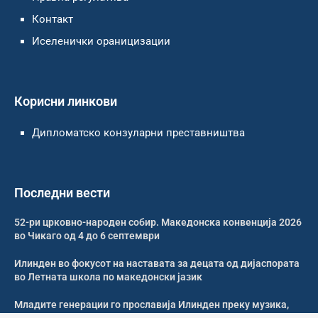
Контакт
Иселенички ораницизации
Корисни линкови
Дипломатско конзуларни преставништва
Последни вести
52-ри црковно-народен собир. Македонска конвенција 2026
во Чикаго од 4 до 6 септември
Илинден во фокусот на наставата за децата од дијаспората
во Летната школа по македонски јазик
Младите генерации го прославија Илинден преку музика,
оро и македонската традиција