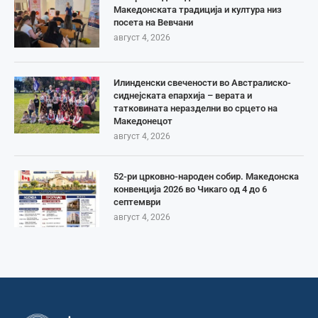
Македонската традиција и култура низ
посета на Вевчани
август 4, 2026
Илинденски свечености во Австралиско-
сиднејската епархија – верата и
татковината неразделни во срцето на
Македонецот
август 4, 2026
52-ри црковно-народен собир. Македонска
конвенција 2026 во Чикаго од 4 до 6
септември
август 4, 2026