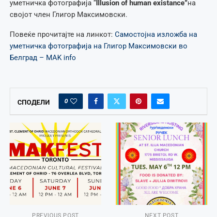
уметничка фотографија “
Illusion of human existance”
на
својот член Глигор Максимовски.
Повеќе прочитајте на линкот:
Самостојна изложба на
уметничка фотографија на Глигор Максимовски во
Белград – MAK info
0
СПОДЕЛИ
PREVIOUS POST
NEXT POST