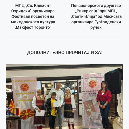
МПЦ „Св. Климент
Пензионерското друштво
Охридски” организира
„Ривер сајд“ при МПЦ
Фестивал посветен на
„Свети Илија“ од Мисисага
македонската култура
организира Ѓурѓовденски
„Макфест Торонто”
ручек
ДОПОЛНИТЕЛНО ПРОЧИТАЈ И ЗА: