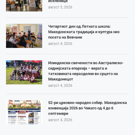
иселеници
август 5, 2026
Четвртиот ден од Летната школа:
Македонската традиција и култура низ
посета на Вевчани
август 4, 2026
Илинденски свечености во Австралиско-
сиднејската епархија – верата и
татковината неразделни во срцето на
Македонецот
август 4, 2026
52-ри црковно-народен собир. Македонска
конвенција 2026 во Чикаго од 4 до 6
септември
август 4, 2026