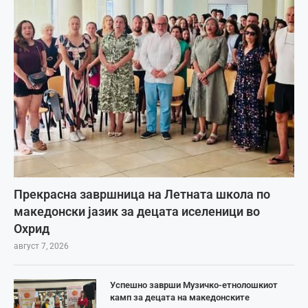
Прекрасна завршница на Летната школа по
македонски јазик за децата иселеници во
Охрид
август 7, 2026
Успешно заврши Музичко-етнолошкиот
камп за децата на македонските