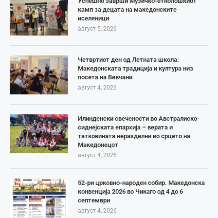
Успешно заврши Музичко-етнолошкиот
камп за децата на македонските
иселеници
август 5, 2026
Четвртиот ден од Летната школа:
Македонската традиција и култура низ
посета на Вевчани
август 4, 2026
Илинденски свечености во Австралиско-
сиднејската епархија – верата и
татковината неразделни во срцето на
Македонецот
август 4, 2026
52-ри црковно-народен собир. Македонска
конвенција 2026 во Чикаго од 4 до 6
септември
август 4, 2026