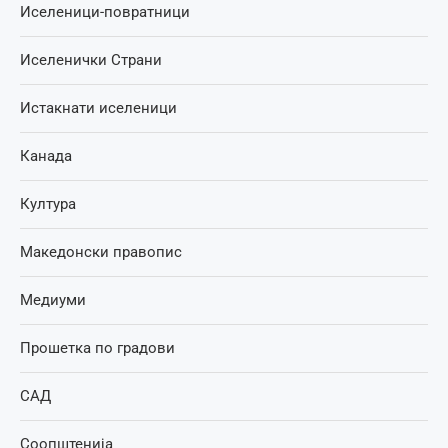
Иселеници-повратници
Иселенички Страни
Истакнати иселеници
Канада
Култура
Македонски правопис
Медиуми
Прошетка по градови
САД
Соопштенија