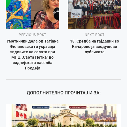
PREVIOUS POST
NEXT POST
Уметнички дела од Татјана
18. Средба на гајдаџии во
Филиповска ги украсија
Качарево ја воодушеви
sидовите на салата при
публиката
МПЦ „Света Петка“ во
сиднејската населба
Рокдејл
ДОПОЛНИТЕЛНО ПРОЧИТАЈ И ЗА: