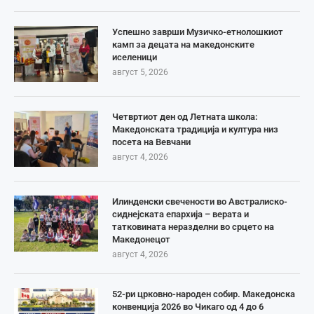
Успешно заврши Музичко-етнолошкиот
камп за децата на македонските
иселеници
август 5, 2026
Четвртиот ден од Летната школа:
Македонската традиција и култура низ
посета на Вевчани
август 4, 2026
Илинденски свечености во Австралиско-
сиднејската епархија – верата и
татковината неразделни во срцето на
Македонецот
август 4, 2026
52-ри црковно-народен собир. Македонска
конвенција 2026 во Чикаго од 4 до 6