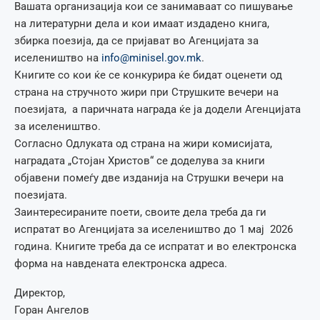
Вашата организација кои се занимаваат со пишување
на литературни дела и кои имаат издадено книга,
збирка поезија, да се пријават во Агенцијата за
иселеништво на
info@minisel.gov.mk
.
Книгите со кои ќе се конкурира ќе бидат оценети од
страна на стручното жири при Струшките вечери на
поезијата, а паричната награда ќе ја додели Агенцијата
за иселеништво.
Согласно Одлуката од страна на жири комисијата,
наградата „Стојан Христов“ се доделува за книги
објавени помеѓу две изданија на Струшки вечери на
поезијата.
Заинтересираните поети, своите дела треба да ги
испратат во Агенцијата за иселеништво до 1 мај 2026
година. Книгите треба да се испратат и во електронска
форма на навдената електронска адреса.
Директор,
Горан Ангелов