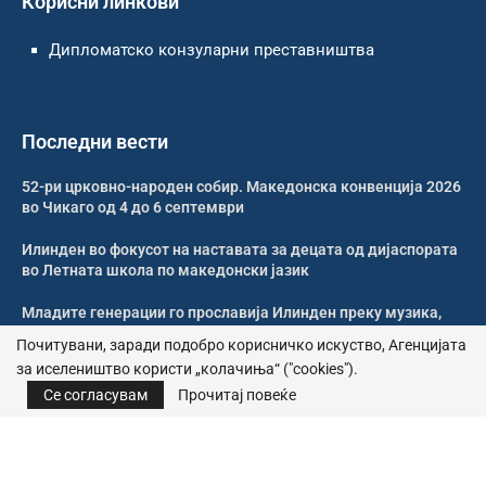
Корисни линкови
Дипломатско конзуларни преставништва
Последни вести
52-ри црковно-народен собир. Македонска конвенција 2026
во Чикаго од 4 до 6 септември
Илинден во фокусот на наставата за децата од дијаспората
во Летната школа по македонски јазик
Младите генерации го прославија Илинден преку музика,
оро и македонската традиција
Почитувани, заради подобро корисничко искуство, Агенцијата
за иселеништво користи „колачиња“ ("cookies").
Свечено и молитвено одбележан Илинден во Џилонг
Се согласувам
Прочитај повеќе
© 2026 – Сите права се задржани | Агенција за иселеништво
Почитика за приватност
|
Политика за колачиња