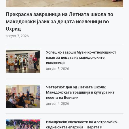
Прекрасна завршница на Летната школа по
македонски јазик за децата иселеници во
Охрид
август 7, 2026
Успешно заврши Музичко-етнолошкиот
камп за децата на македонските
иселеници
август 5, 2026
Четвртиот ден од Летната школа:
Македонската традиција и култура низ
посета на Вевчани
август 4, 2026
Илинденски свечености во Австралиско-
сиднејската епархија – верата и