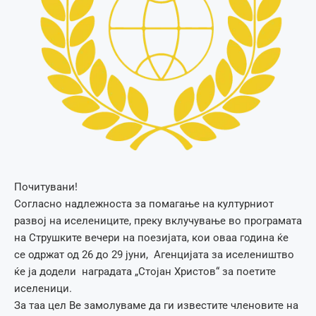
Почитувани!
Согласно надлежноста за помагање на културниот
развој на иселениците, преку вклучување во програмата
на Струшките вечери на поезијата, кои оваа година ќе
се одржат од 26 до 29 јуни, Агенцијата за иселеништво
ќе ја додели наградата „Стојан Христов“ за поетите
иселеници.
За таа цел Ве замолуваме да ги известите членовите на