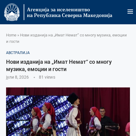
Home
»
Нови изданија на „Имат Немат“ со многу музика, емоции
и гости
АВСТРАЛИЈА
Нови изданија на „Имат Немат“ со многу
музика, емоции и гости
јули 8, 2026
81
views