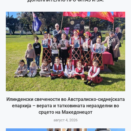
Илинденски свечености во Австралиско-сиднејската
епархија – верата и татковината неразделни во
срцето на Македонецот
август 4, 2026