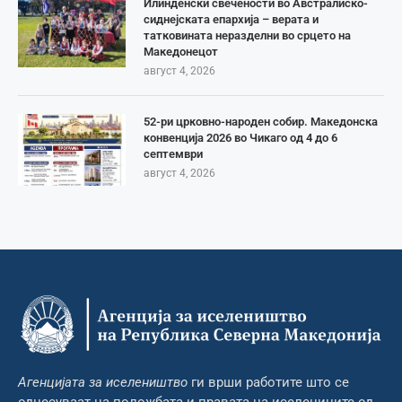
Илинденски свечености во Австралиско-
сиднејската епархија – верата и
татковината неразделни во срцето на
Македонецот
август 4, 2026
52-ри црковно-народен собир. Македонска
конвенција 2026 во Чикаго од 4 до 6
септември
август 4, 2026
Агенцијата за иселеништво
ги врши работите што се