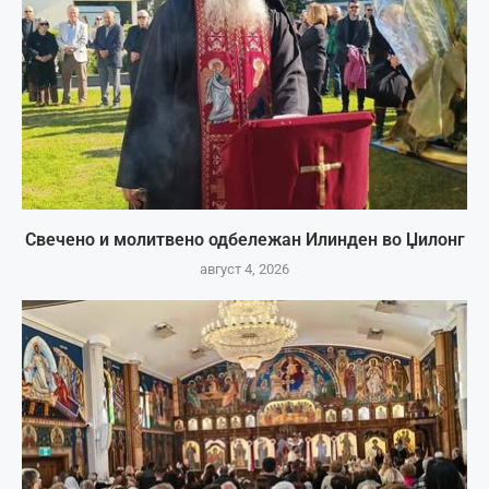
Свечено и молитвено одбележан Илинден во Џилонг
август 4, 2026