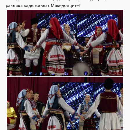
разлика каде живеат Македонците!