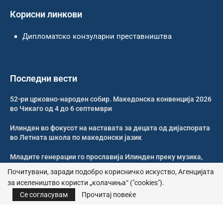
Корисни линкови
Дипломатско конзуларни преставништва
Последни вести
52-ри црковно-народен собир. Македонска конвенција 2026
во Чикаго од 4 до 6 септември
Илинден во фокусот на наставата за децата од дијаспората
во Летната школа по македонски јазик
Младите генерации го прославија Илинден преку музика,
оро и македонската традиција
Почитувани, заради подобро корисничко искуство, Агенцијата
за иселеништво користи „колачиња“ ("cookies").
Свечено и молитвено одбележан Илинден во Џилонг
Се согласувам
Прочитај повеќе
© 2026 – Сите права се задржани | Агенција за иселеништво