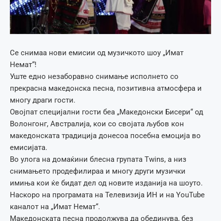
Се снимаа нови емисии од музичкото шоу „Имат
Немат“!
Уште едно незаборавно снимање исполнето со
прекрасна македонска песна, позитивна атмосфера и
многу драги гости.
Овојпат специјални гости беа „Македонски Бисери“ од
Волонгонг, Австралија, кои со својата љубов кон
македонската традиција донесоа посебна емоција во
емисијата.
Во улога на домаќини блесна групата Twins, а низ
снимањето продефилираа и многу други музички
имиња кои ќе бидат дел од новите изданија на шоуто.
Наскоро на програмата на Телевизија ИН и на YouTube
каналот на „Имат Немат“.
Македонската песна продолжува да обединува, без