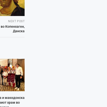
NEXT POST
 во Копенхаген,
Данска
ја и македонска
виот храм во