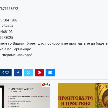
7676668572
5 504 1987
1252424
1468103
5073025
упете го Вашиот билет што поскоро и не пропуштајте да бидете
неја во Германија!
 гледаме наскоро!
0