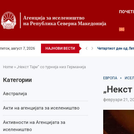
ПОЧЕТ
петок, август 7, 2026
НАЈНОВИ ВЕСТИ
Четвртиот ден од Лет
Илинденски свеченост
52-ри црковно-народе
Илинден во фокусот н
Младите генерации г
Свечено и молитвен
Свечено одбележан И
Свечено одбележан И
Во Охрид отворена Ле
Home
»
„Некст Тајм“ со турнеја низ Германија
ЕВРОПА
ИСЕ
Категории
„Некст 
Австралија
февруари 21, 2
Акти на агенцијата за иселеништво
Активности на Агенцијата за
иселеништво