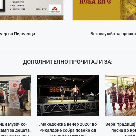
чер во Пијаченца
Богослужба за прочка
ДОПОЛНИТЕЛНО ПРОЧИТАЈ И ЗА:
рши Музичко-
„Македонска вечер 2026“ во
Вера, традици
амп за децата
Рикалдоне собра повеќе од
песна во но