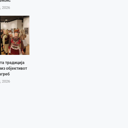
енонс
8, 2026
та традиција
низ објективот
агреб
8, 2026