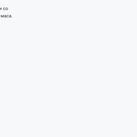
и со
 маса.