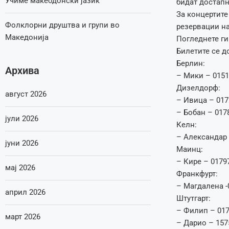
Учиме макеодонски јазик
бидат достапн
За концертите
Фолклорни друштва и групи во
резервации на
Македонија
Погледнете ги
Билетите се д
Берлин:
Архива
– Мики – 015
Дизелдорф:
август 2026
– Ивица – 017
– Бобан – 017
јули 2026
Келн:
– Александар 
јуни 2026
Маинц:
– Кире – 0179
мај 2026
Франкфурт:
– Магдалена -
април 2026
Штутгарт:
– Филип – 01
март 2026
– Дарио – 157