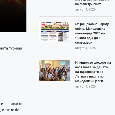
на Македонецот
август 4, 2026
52-ри црковно-народен
собир. Македонска
конвенција 2026 во
Чикаго од 4 до 6
септември
ната турнеја
август 4, 2026
Илинден во фокусот на
наставата за децата
од дијаспората во
Летната школа по
македонски јазик
август 4, 2026
ти се веќе во
, истите ќе