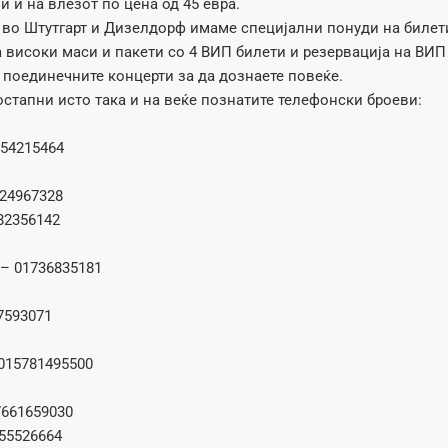
и и на влезот по цена од 45 евра.
 во Штутгарт и Дизелдорф имаме специјални понуди на билет
 високи маси и пакети со 4 ВИП билети и резервација на ВИП
 поединечните концерти за да дознаете повеќе.
остапни исто така и на веќе познатите телефонски броеви:
154215464
24967328
82356142
– 01736835181
7593071
015781495500
7661659030
55526664