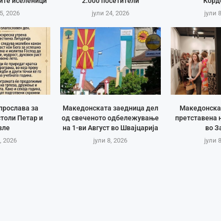
ите иселеници
2.000 посетители
Корд
5, 2026
јули 24, 2026
јули 
прослава за
Македонската заедница дел
Македонска
толи Петар и
од свеченото одбележување
претставена 
вле
на 1-ви Август во Швајцарија
во З
, 2026
јули 8, 2026
јули 