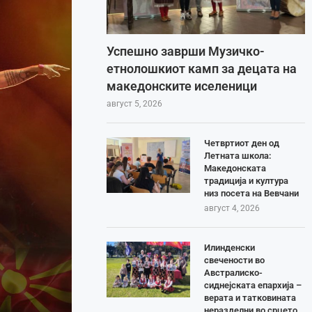
Успешно заврши Музичко-
етнолошкиот камп за децата на
македонските иселеници
август 5, 2026
Четвртиот ден од
Летната школа:
Македонската
традиција и култура
низ посета на Вевчани
август 4, 2026
Илинденски
свечености во
Австралиско-
сиднејската епархија –
верата и татковината
неразделни во срцето