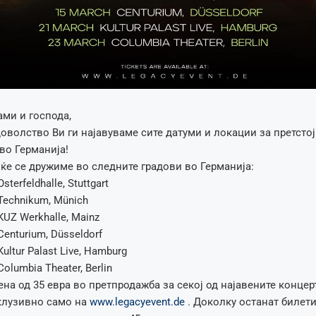
ми и господа,
оволство Ви ги најавуваме сите датуми и локации за претстој
 во Германија!
 ќе се дружиме во следните градови во Германија:
sterfeldhalle, Stuttgart
 Technikum, Münich
 KUZ Werkhalle, Mainz
Centurium, Düsseldorf
Kultur Palast Live, Hamburg
Columbia Theater, Berlin
ена од 35 евра во претпродажба за секој од најавените концер
клузивно само на
www.legacyevent.de
. Доколку останат билети