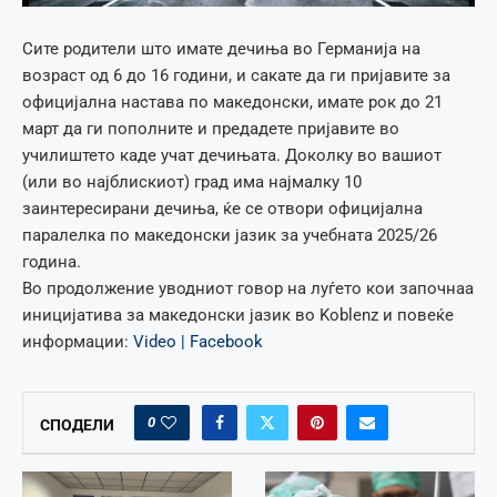
Сите родители што имате дечиња во Германија на
возраст од 6 до 16 години, и сакате да ги пријавите за
официјална настава по македонски, имате рок до 21
март да ги пополните и предадете пријавите во
училиштето каде учат дечињата. Доколку во вашиот
(или во најблискиот) град има најмалку 10
заинтересирани дечиња, ќе се отвори официјална
паралелка по македонски јазик за учебната 2025/26
година.
Во продолжение уводниот говор на луѓето кои започнаа
иницијатива за македонски јазик во Koblenz и повеќе
информации:
Video | Facebook
0
СПОДЕЛИ