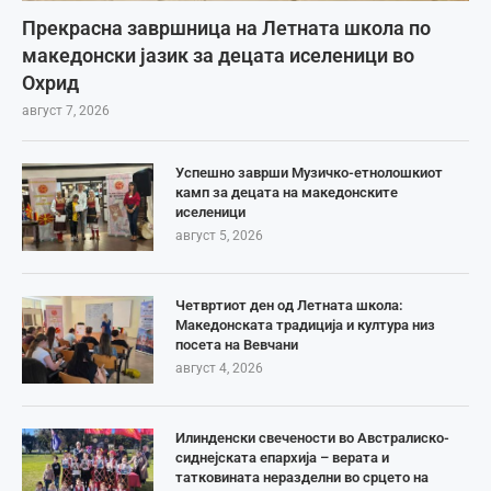
Прекрасна завршница на Летната школа по
македонски јазик за децата иселеници во
Охрид
август 7, 2026
Успешно заврши Музичко-етнолошкиот
камп за децата на македонските
иселеници
август 5, 2026
Четвртиот ден од Летната школа:
Македонската традиција и култура низ
посета на Вевчани
август 4, 2026
Илинденски свечености во Австралиско-
сиднејската епархија – верата и
татковината неразделни во срцето на