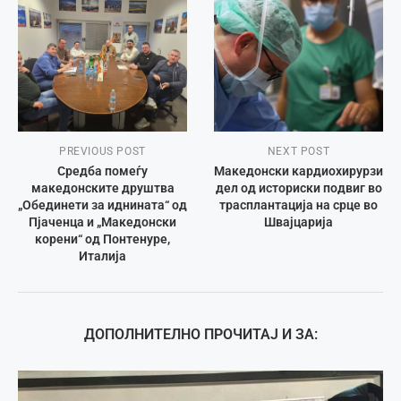
PREVIOUS POST
NEXT POST
Средба помеѓу
Македонски кардиохирурзи
македонските друштва
дел од историски подвиг во
„Обединети за иднината“ од
трасплантација на срце во
Пјаченца и „Македонски
Швајцарија
корени“ од Понтенуре,
Италија
ДОПОЛНИТЕЛНО ПРОЧИТАЈ И ЗА: