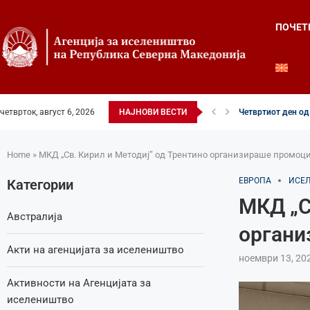
ПОЧЕТ
четврток, август 6, 2026
НАЈНОВИ ВЕСТИ
Илинденски свечен
52-ри црковно-на
Илинден во фокусо
Младите генераци
Свечено и молит
Свечено одбележа
Свечено одбележа
Во Охрид отворена
Home
»
МКД „Св. Кирил и Методиј” од Трентино организираше промоци
ЕВРОПА
ИСЕ
Категории
МКД „С
Австралија
органи
Акти на агенцијата за иселеништво
ноември 13, 20
Активности на Агенцијата за
иселеништво