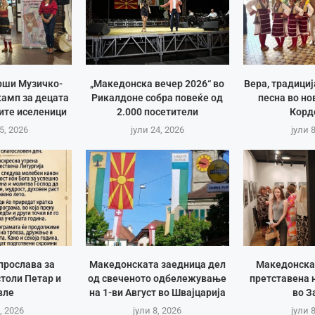
рши Музичко-
„Македонска вечер 2026“ во
Вера, традици
амп за децата
Рикалдоне собра повеќе од
песна во но
ите иселеници
2.000 посетители
Корд
5, 2026
јули 24, 2026
јули 
прослава за
Македонската заедница дел
Македонска
толи Петар и
од свеченото одбележување
претставена 
вле
на 1-ви Август во Швајцарија
во З
, 2026
јули 8, 2026
јули 