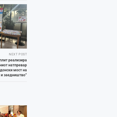
NEXT POST
плит реализира
ниот натпревар
донски мост на
р и заедништво”