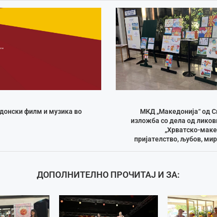
донски филм и музика во
МКД „Македонија“ од С
изложба со дела од ликов
„Хрватско-маке
пријателство, љубов, ми
ДОПОЛНИТЕЛНО ПРОЧИТАЈ И ЗА: