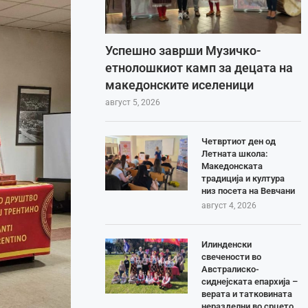
Успешно заврши Музичко-
етнолошкиот камп за децата на
македонските иселеници
август 5, 2026
Четвртиот ден од
Летната школа:
Македонската
традиција и култура
низ посета на Вевчани
август 4, 2026
Илинденски
свечености во
Австралиско-
сиднејската епархија –
верата и татковината
неразделни во срцето