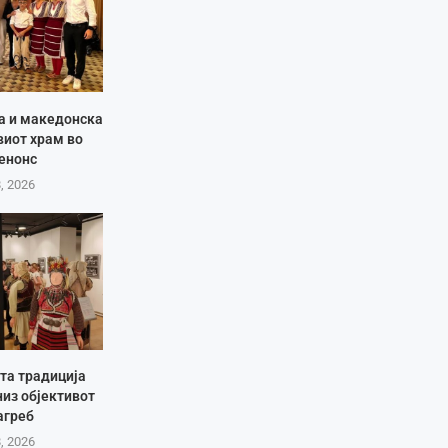
ја и македонска
виот храм во
енонс
8, 2026
та традиција
низ објективот
агреб
8, 2026