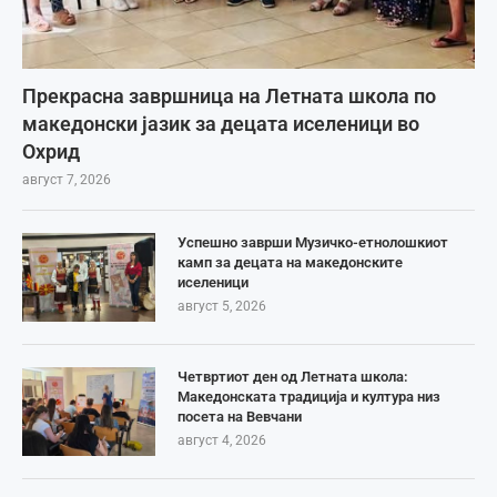
Прекрасна завршница на Летната школа по
македонски јазик за децата иселеници во
Охрид
август 7, 2026
Успешно заврши Музичко-етнолошкиот
камп за децата на македонските
иселеници
август 5, 2026
Четвртиот ден од Летната школа:
Македонската традиција и култура низ
посета на Вевчани
август 4, 2026