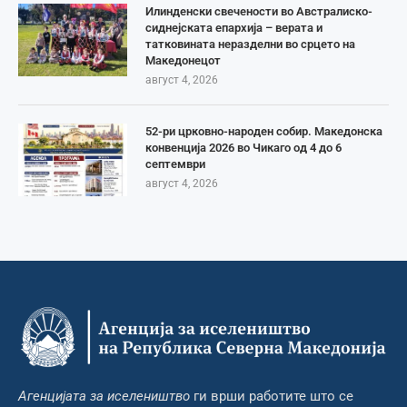
Илинденски свечености во Австралиско-
сиднејската епархија – верата и
татковината неразделни во срцето на
Македонецот
август 4, 2026
52-ри црковно-народен собир. Македонска
конвенција 2026 во Чикаго од 4 до 6
септември
август 4, 2026
Агенцијата за иселеништво
ги врши работите што се