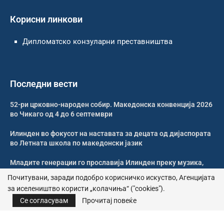
Корисни линкови
Дипломатско конзуларни преставништва
Последни вести
52-ри црковно-народен собир. Македонска конвенција 2026
во Чикаго од 4 до 6 септември
Илинден во фокусот на наставата за децата од дијаспората
во Летната школа по македонски јазик
Младите генерации го прославија Илинден преку музика,
оро и македонската традиција
Почитувани, заради подобро корисничко искуство, Агенцијата
за иселеништво користи „колачиња“ ("cookies").
Свечено и молитвено одбележан Илинден во Џилонг
Се согласувам
Прочитај повеќе