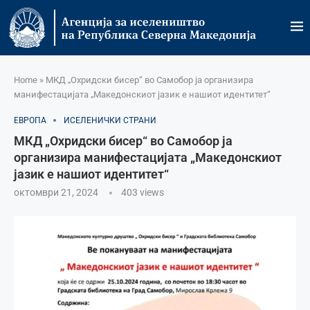
Home
»
МКД „Охридски бисер“ во Самобор ја организира
манифестацијата „Македонскиот јазик е нашиот идентитет“
ЕВРОПА
ИСЕЛЕНИЧКИ СТРАНИ
МКД „Охридски бисер“ во Самобор ја
организира манифестацијата „Македонскиот
јазик е нашиот идентитет“
октомври 21, 2024
403
views