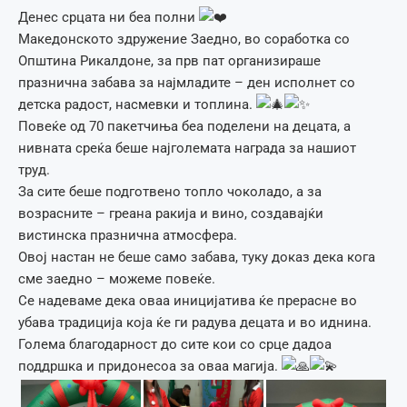
Денес срцата ни беа полни
Македонското здружение Заедно, во соработка со
Општина Рикалдоне, за прв пат организираше
празнична забава за најмладите – ден исполнет со
детска радост, насмевки и топлина.
Повеќе од 70 пакетчиња беа поделени на децата, а
нивната среќа беше најголемата награда за нашиот
труд.
За сите беше подготвено топло чоколадо, а за
возрасните – греана ракија и вино, создавајќи
вистинска празнична атмосфера.
Овој настан не беше само забава, туку доказ дека кога
сме заедно – можеме повеќе.
Се надеваме дека оваа иницијатива ќе прерасне во
убава традиција која ќе ги радува децата и во иднина.
Голема благодарност до сите кои со срце дадоа
поддршка и придонесоа за оваа магија.