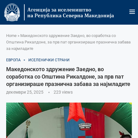
Home
»
Македонското здружение Заедно, во соработка со
Општина Рикалдоне, за прв пат организираше празнична забава
за најмладите
ЕВРОПА
ИСЕЛЕНИЧКИ СТРАНИ
Македонското здружение Заедно, во
соработка со Општина Рикалдоне, за прв пат
организираше празнична забава за најмладите
декември 25, 2025
223
views