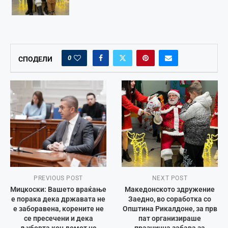
0
СПОДЕЛИ
PREVIOUS POST
NEXT POST
Мицкоски: Вашето враќање
Македонското здружение
е порака дека државата не
Заедно, во соработка со
е заборавена, корените не
Општина Рикалдоне, за прв
се пресечени и дека
пат организираше
љубовта кон домот не
празнична забава за