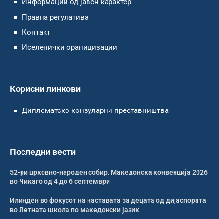
Информации од јавен карактер
Правна регулатива
Контакт
Иселенички ораницизации
Корисни линкови
Дипломатско конзуларни преставништва
Последни вести
52-ри црковно-народен собир. Македонска конвенција 2026
во Чикаго од 4 до 6 септември
Илинден во фокусот на наставата за децата од дијаспората
во Летната школа по македонски јазик