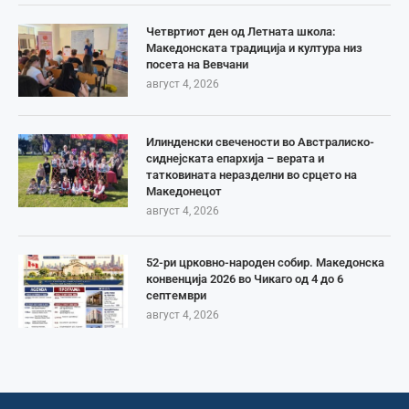
Четвртиот ден од Летната школа:
Македонската традиција и култура низ
посета на Вевчани
август 4, 2026
Илинденски свечености во Австралиско-
сиднејската епархија – верата и
татковината неразделни во срцето на
Македонецот
август 4, 2026
52-ри црковно-народен собир. Македонска
конвенција 2026 во Чикаго од 4 до 6
септември
август 4, 2026