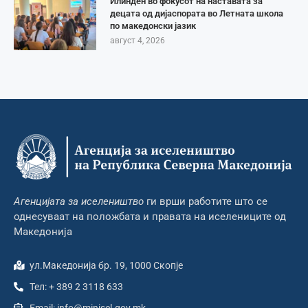
Илинден во фокусот на наставата за
децата од дијаспората во Летната школа
по македонски јазик
август 4, 2026
Агенцијата за иселеништво
ги врши работите што се
однесуваат на положбата и правата на иселениците од
Македонија
ул.Македонија бр. 19, 1000 Скопје
Тел: + 389 2 3118 633
Email: info@minisel.gov.mk