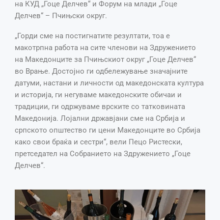
на КУД „Гоце Делчев“ и Форум на млади „Гоце
Делчев“ – Пчињски округ.
„Горди сме на постигнатите резултати, тоа е
макотрпна работа на сите членови на Здружението
на Македонците за Пчињскиот округ „Гоце Делчев“
во Врање. Достојно ги одбележување значајните
датуми, настани и личности од македонската култура
и историја, ги негуваме македонските обичаи и
традиции, ги одржуваме врските со татковината
Македонија. Лојални државјани сме на Србија и
српското општество ги цени Македонците во Србија
како свои браќа и сестри“, вели
Пецо Ристески,
претседател на Собранието на Здружението „Гоце
Делчев“.