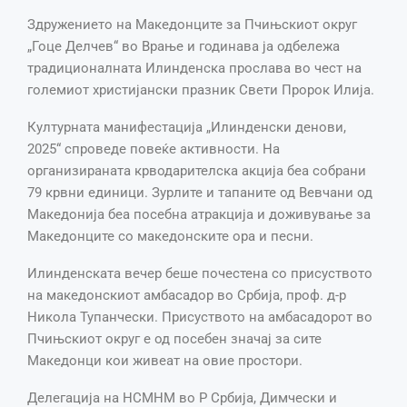
Здружението на Македонците за Пчињскиот округ
„Гоце Делчев“ во Врање и годинава ја одбележа
традиционалната Илинденска прослава во чест на
големиот христијански празник Свети Пророк Илија.
Културната манифестација „Илинденски денови,
2025“ спроведе повеќе активности. На
организираната крводарителска акција беа собрани
79 крвни единици. Зурлите и тапаните од Вевчани од
Македонија беа посебна атракција и доживување за
Македонците со македонските ора и песни.
Илинденската вечер беше почестена со присуството
на македонскиот амбасадор во Србија, проф. д-р
Никола Тупанчески. Присуството на амбасадорот во
Пчињскиот округ е од посебен значај за сите
Македонци кои живеат на овие простори.
Делегација на НСМНМ во Р Србија, Димчески и