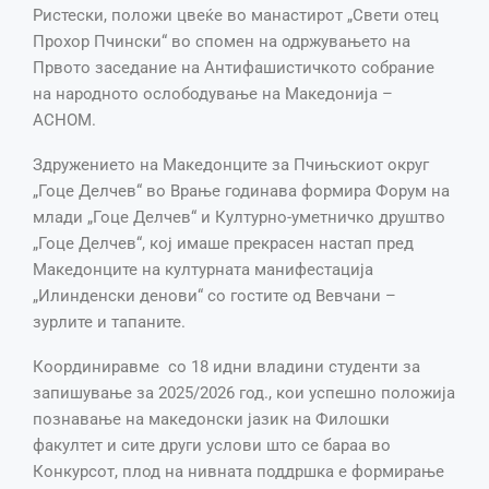
Ристески, положи цвеќе во манастирот „Свети отец
Прохор Пчински“ во спомен на одржувањето на
Првото заседание на Антифашистичкото собрание
на народното ослободување на Македонија –
АСНОМ.
Здружението на Македонците за Пчињскиот округ
„Гоце Делчев“ во Врање годинава формира Форум на
млади „Гоце Делчев“ и Културно-уметничко друштво
„Гоце Делчев“, кој имаше прекрасен настап пред
Македонците на културната манифестација
„Илинденски денови“ со гостите од Вевчани –
зурлите и тапаните.
Координиравме со 18 идни владини студенти за
запишување за 2025/2026 год., кои успешно положија
познавање на македонски јазик на Филошки
факултет и сите други услови што се бараа во
Конкурсот, плод на нивната поддршка е формирање