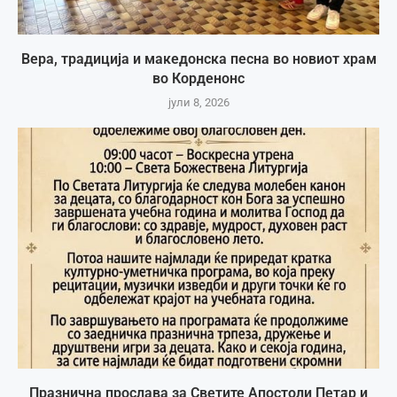
Вера, традиција и македонска песна во новиот храм
во Корденонс
јули 8, 2026
Празнична прослава за Светите Апостоли Петар и