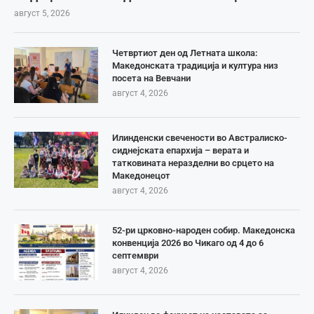
август 5, 2026
Четвртиот ден од Летната школа:
Македонската традиција и култура низ
посета на Вевчани
август 4, 2026
Илинденски свечености во Австралиско-
сиднејската епархија – верата и
татковината неразделни во срцето на
Македонецот
август 4, 2026
52-ри црковно-народен собир. Македонска
конвенција 2026 во Чикаго од 4 до 6
септември
август 4, 2026