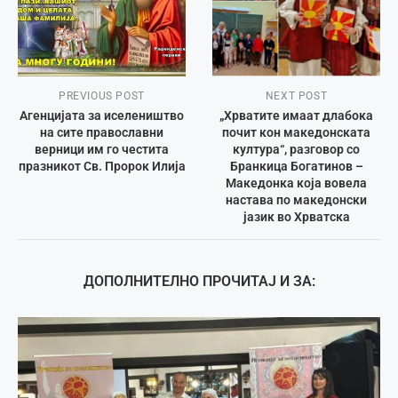
PREVIOUS POST
NEXT POST
Агенцијата за иселеништво
„Хрватите имаат длабока
на сите православни
почит кон македонската
верници им го честита
култура“, разговор со
празникот Св. Пророк Илија
Бранкица Богатинов –
Македонка која вовела
настава по македонски
јазик во Хрватска
ДОПОЛНИТЕЛНО ПРОЧИТАЈ И ЗА: