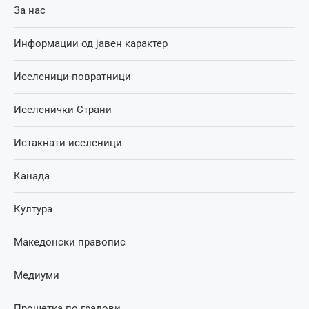
За нас
Информации од јавен карактер
Иселеници-повратници
Иселенички Страни
Истакнати иселеници
Канада
Култура
Македонски правопис
Медиуми
Прошетка по градови