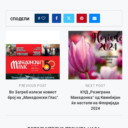
0
СПОДЕЛИ
PREVIOUS POST
NEXT POST
Во Загреб излезе новиот
КУД „Разиграна
број на „Македонски Глас“
Македонка“ од Квинбијан
ќе настапи на Флоријада
2024