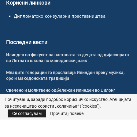
Корисни линкови
Дипломатско конзуларни преставништва
Последни вести
Илинден во фокусот на наставата за децата од дијаспората
во Летната школа по македонски јазик
Младите генерации го прославија Илинден преку музика,
оро и македонската традиција
Свечено и молитвено одбележан Илинден во Џилонг
Почитувани, заради подобро корисничко искуство, Агенцијата
Свечено одбележан Илинден во црквата „Св. Петка“ во
за иселеништво користи „колачиња“ ("cookies").
Рокдејл
Се согласувам
Прочитај повеќе
© 2026 – Сите права се задржани | Агенција за иселеништво