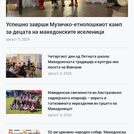
Успешно заврши Музичко-етнолошкиот камп
за децата на македонските иселеници
август 5, 2026
Четвртиот ден од Летната школа:
Македонската традиција и култура низ
посета на Вевчани
август 4, 2026
Илинденски свечености во Австралиско-
сиднејската епархија – верата и
татковината неразделни во срцето на
Македонецот
август 4, 2026
52-ри црковно-народен собир. Македонска