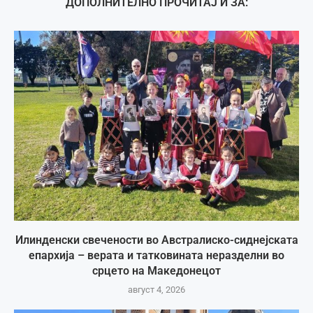
ДОПОЛНИТЕЛНО ПРОЧИТАЈ И ЗА:
Илинденски свечености во Австралиско-сиднејската
епархија – верата и татковината неразделни во
срцето на Македонецот
август 4, 2026