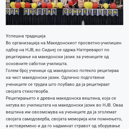
Успешна традиција
Во организација на Македонскиот просветно-училишен
oдбор на НЈВ, во Сиднеј се одржа Натпреварот по
рецитирање на македонски јазик за учениците од
основните саботни училишта.
Голем број ученици од македонско потекло рецитираа
на чист македонски јазик. Одлично подготвени
учениците се трудеа што поубаво да ја рецитираат
својата стихотворба.
Рецитирањето е древна македонска вештина, која се
негува во училиштата на македонски јазик во НЈВ. Оваа
вештина им овозможува на учениците да ја зголемат
својата самодоверба, својата меморија или помнењето,
а истовремено и да го надминат стравот од зборување