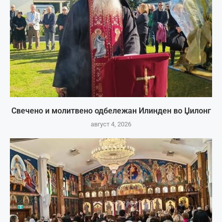
Свечено и молитвено одбележан Илинден во Џилонг
август 4, 2026