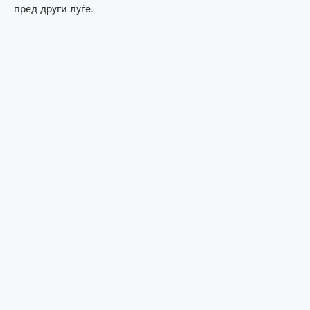
пред други луѓе.