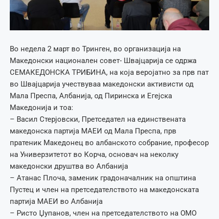
Во недела 2 март во Тринген, во организација на
Македонски национален совет- Швајцарија се одржа
СЕМАКЕДОНСКА ТРИБИНА, на која веројатно за прв пат
во Швајцарија учествуваа македонски активисти од
Мала Преспа, Албанија, од Пиринска и Егејска
Македонија и тоа:
– Васил Стерјовски, Претседател на единствената
македонска партија МАЕИ од Мала Преспа, прв
пратеник Македонец во албанското собрание, професор
на Универзитетот во Корча, основач на неколку
македонски друштва во Албанија
– Атанас Плоча, заменик градоначалник на општина
Пустец и член на претседателството на македонската
партија МАЕИ во Албанија
– Ристо Џупанов, член на претседателството на ОМО