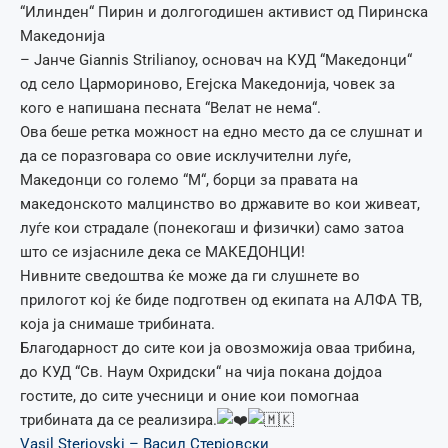
“Илинден“ Пирин и долгогодишен активист од Пиринска
Македонија
– Јанче Giannis Strilianoy, основач на КУД “Македонци“
од село Цармориново, Егејска Македонија, човек за
кого е напишана песната “Велат не нема“.
Ова беше ретка можност на едно место да се слушнат и
да се поразговара со овие исклучителни луѓе,
Македонци со големо “М“, борци за правата на
македонското малцинство во државите во кои живеат,
луѓе кои страдале (понекогаш и физички) само затоа
што се изјасниле дека се МАКЕДОНЦИ!
Нивните сведоштва ќе може да ги слушнете во
прилогот кој ќе биде подготвен од екипата на АЛФА ТВ,
која ја снимаше трибината.
Благодарност до сите кои ја овозможија оваа трибина,
до КУД “Св. Наум Охридски“ на чија покана дојдоа
гостите, до сите учесници и оние кои помогнаа
трибината да се реализира.
Vasil Sterjovski – Васил Стерјовски