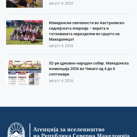
август 4, 2026
Илинденски свечености во Австралиско-
сиднејската епархија – верата и
татковината неразделни во срцето на
Македонецот
август 4, 2026
52-ри црковно-народен собир. Македонска
конвенција 2026 во Чикаго од 4 до 6
септември
август 4, 2026