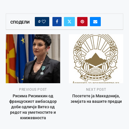
0
СПОДЕЛИ
PREVIOUS POST
NEXT POST
Рисима Рисимкин од
Посетете ја Македонија,
францускиот амбасадор
земјата на вашите предци
доби одличје Витез од
редот на уметностите и
книжевноста