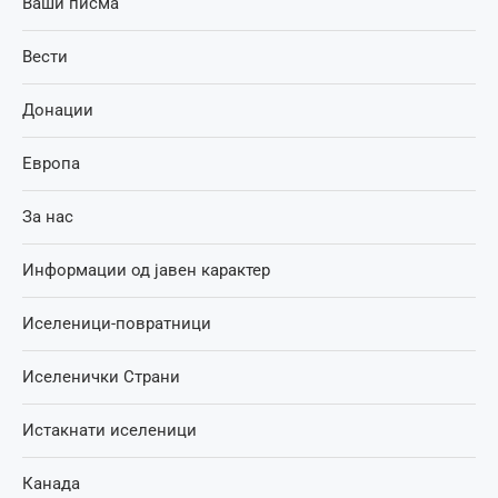
Ваши писма
Вести
Донации
Европа
За нас
Информации од јавен карактер
Иселеници-повратници
Иселенички Страни
Истакнати иселеници
Канада