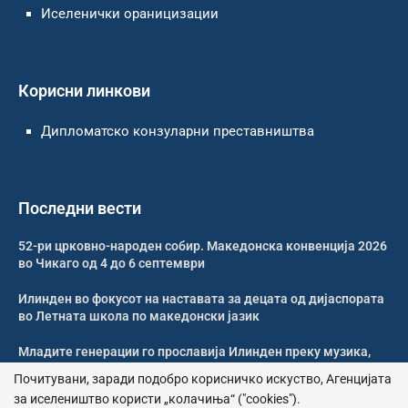
Иселенички ораницизации
Корисни линкови
Дипломатско конзуларни преставништва
Последни вести
52-ри црковно-народен собир. Македонска конвенција 2026
во Чикаго од 4 до 6 септември
Илинден во фокусот на наставата за децата од дијаспората
во Летната школа по македонски јазик
Младите генерации го прославија Илинден преку музика,
оро и македонската традиција
Почитувани, заради подобро корисничко искуство, Агенцијата
за иселеништво користи „колачиња“ ("cookies").
Свечено и молитвено одбележан Илинден во Џилонг