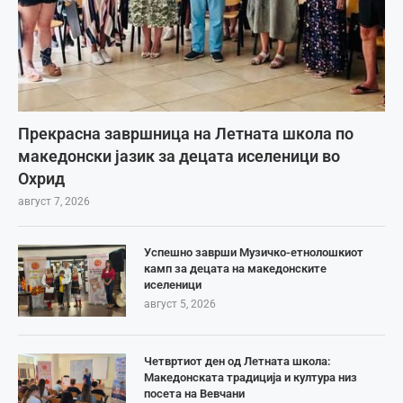
Прекрасна завршница на Летната школа по
македонски јазик за децата иселеници во
Охрид
август 7, 2026
Успешно заврши Музичко-етнолошкиот
камп за децата на македонските
иселеници
август 5, 2026
Четвртиот ден од Летната школа:
Македонската традиција и култура низ
посета на Вевчани