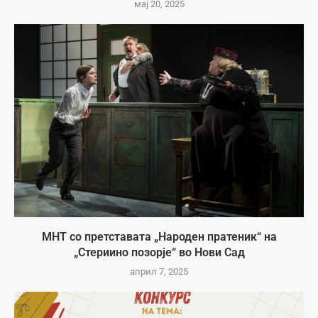
мај 20, 2025
МНТ со претставата „Народен пратеник“ на
„Стериино позорје“ во Нови Сад
април 7, 2025