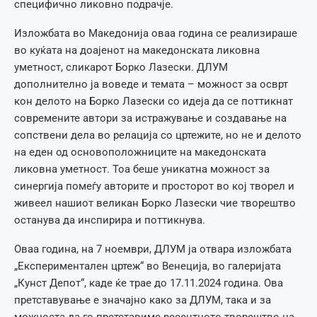
специфично ликовно подрачје.
Изложбата во Македонија оваа година се реализираше
во куќата на доајенот на македонската ликовна
уметност, сликарот Борко Лазески. ДЛУМ
дополнително ја воведе и темата – можност за осврт
кон делото на Борко Лазески со идеја да се поттикнат
современите автори за истражување и создавање на
сопствени дела во релација со цртежите, но не и делото
на еден од основоположниците на македонската
ликовна уметност. Тоа беше уникатна можност за
синергија помеѓу авторите и просторот во кој творел и
живеел нашиот великан Борко Лазески чие творештво
останува да инспирира и поттикнува.
Оваа година, на 7 ноември, ДЛУМ ја отвара изложбата
„Експериментален цртеж“ во Венеција, во галеријата
„Кунст Депот“, каде ќе трае до 17.11.2024 година. Ова
претставување е значајно како за ДЛУМ, така и за
можноста да го претставиме ресентното творештво на