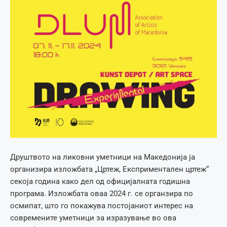
Друштвото на ликовни уметници на Македонија ја
организира изложбата „Цртеж, Експриментален цртеж“
секоја година како дел од официјалната годишна
програма. Изложбата оваа 2024 г. се органзира по
осмипат, што го покажува постојаниот интерес на
современите уметници за изразување во ова