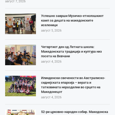
август 7, 2026
Успешно заврши Музичко-етнолошкиот
камп за децата на македонските
иселеници
август 5, 2026
Четвртиот ден од Летната школа:
Македонската традиција и култура низ
посета на Вевчани
август 4, 2026
Илинденски свечености во Австралиско-
сиднејската епархија – верата и
татковината неразделни во срцето на
Македонецот
август 4, 2026
52-ри црковно-народен собир. Македонска