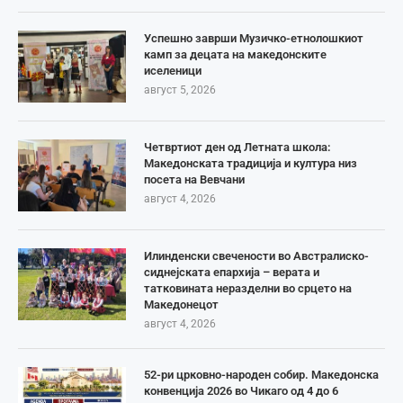
Успешно заврши Музичко-етнолошкиот
камп за децата на македонските
иселеници
август 5, 2026
Четвртиот ден од Летната школа:
Македонската традиција и култура низ
посета на Вевчани
август 4, 2026
Илинденски свечености во Австралиско-
сиднејската епархија – верата и
татковината неразделни во срцето на
Македонецот
август 4, 2026
52-ри црковно-народен собир. Македонска
конвенција 2026 во Чикаго од 4 до 6