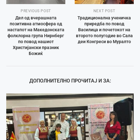
PREVIOUS POST
NEXT POST
Дел од вчерашната
Традиционална ученичка
позитивна атмосфера од
приредба по повод
настапот на Македонската
Василица и почетокот на
фолклорна група Нирнберг
второто полугодие во Сала
по повод нашиот
деи Конгреси во Муралто
Христијански празник
Божиќ
ДОПОЛНИТЕЛНО ПРОЧИТАЈ И ЗА: