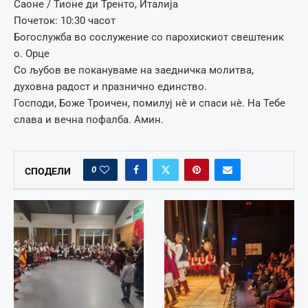
Саоне / Тионе ди Тренто, Италија
Почеток: 10:30 часот
Богослужба во сослужение со парохискиот свештеник
о. Орце
Со љубов ве покануваме на заедничка молитва,
духовна радост и празнично единство.
Господи, Боже Троичен, помилуј нè и спаси нè. На Тебе
слава и вечна пофалба. Амин.
0
СПОДЕЛИ