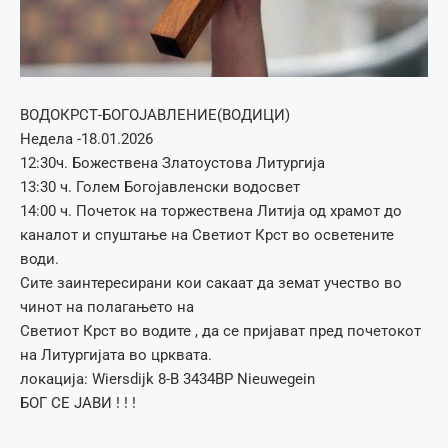
ВОДОКРСТ-БОГОЈАВЛЕНИЕ(ВОДИЦИ)
Недела -18.01.2026
12:30ч. Божествена Златоустова Литургија
13:30 ч. Голем Богојавленски водосвет
14:00 ч. Почеток на торжествена Литија од храмот до
каналот и спуштање на Светиот Крст во осветените
води.
Сите заинтересирани кои сакаат да земат учество во
чинот на полагањето на
Светиот Крст во водите , да се пријават пред почетокот
на Литургијата во црквата.
локација: Wiersdijk 8-B 3434BP Nieuwegein
БОГ СЕ ЈАВИ ! ! !