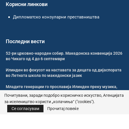
Корисни линкови
Дипломатско конзуларни преставништва
Последни вести
52-ри црковно-народен собир. Македонска конвенција 2026
во Чикаго од 4 до 6 септември
Илинден во фокусот на наставата за децата од дијаспората
во Летната школа по македонски јазик
Младите генерации го прославија Илинден преку музика,
оро и македонската традиција
Почитувани, заради подобро корисничко искуство, Агенцијата
за иселеништво користи „колачиња“ ("cookies").
Свечено и молитвено одбележан Илинден во Џилонг
Се согласувам
Прочитај повеќе
© 2026 – Сите права се задржани | Агенција за иселеништво