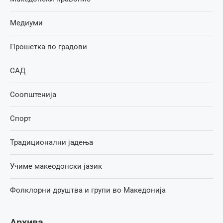
Медиуми
Прошетка по градови
САД
Соопштенија
Спорт
Традиционални јадења
Учиме макеодонски јазик
Фолклорни друштва и групи во Македонија
Архива