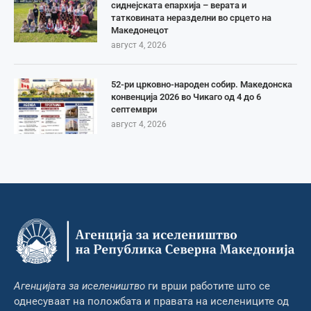
сиднејската епархија – верата и
татковината неразделни во срцето на
Македонецот
август 4, 2026
52-ри црковно-народен собир. Македонска
конвенција 2026 во Чикаго од 4 до 6
септември
август 4, 2026
Агенцијата за иселеништво
ги врши работите што се
однесуваат на положбата и правата на иселениците од