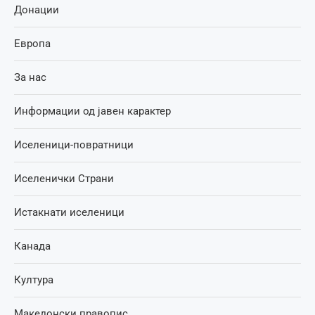
Донации
Европа
За нас
Информации од јавен карактер
Иселеници-повратници
Иселенички Страни
Истакнати иселеници
Канада
Култура
Македонски правопис