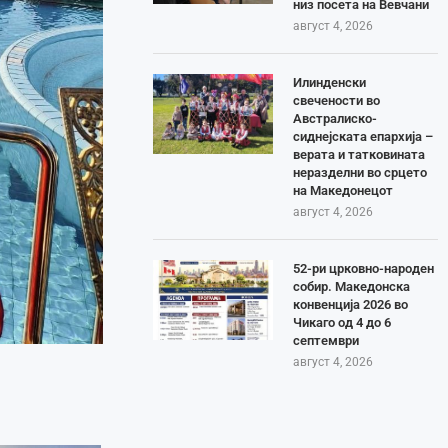
низ посета на Вевчани
август 4, 2026
Илинденски
свечености во
Австралиско-
сиднејската епархија –
верата и татковината
неразделни во срцето
на Македонецот
август 4, 2026
52-ри црковно-народен
собир. Македонска
конвенција 2026 во
Чикаго од 4 до 6
септември
август 4, 2026