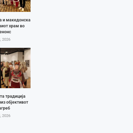
ја и македонска
виот храм во
енонс
8, 2026
та традиција
низ објективот
агреб
8, 2026