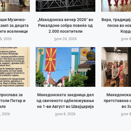
рши Музичко-
„Македонска вечер 2026“ во
Вера, традици
амп за децата
Рикалдоне собра повеќе од
песна во но
ите иселеници
2.000 посетители
Корд
5, 2026
јули 24, 2026
јули 
прослава за
Македонската заедница дел
Македонска
толи Петар и
од свеченото одбележување
претставена 
вле
на 1-ви Август во Швајцарија
во З
, 2026
јули 8, 2026
јули 