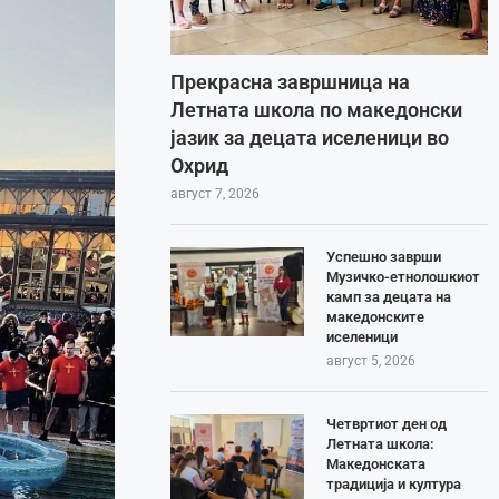
Прекрасна завршница на
Летната школа по македонски
јазик за децата иселеници во
Охрид
август 7, 2026
Успешно заврши
Музичко-етнолошкиот
камп за децата на
македонските
иселеници
август 5, 2026
Четвртиот ден од
Летната школа:
Македонската
традиција и култура