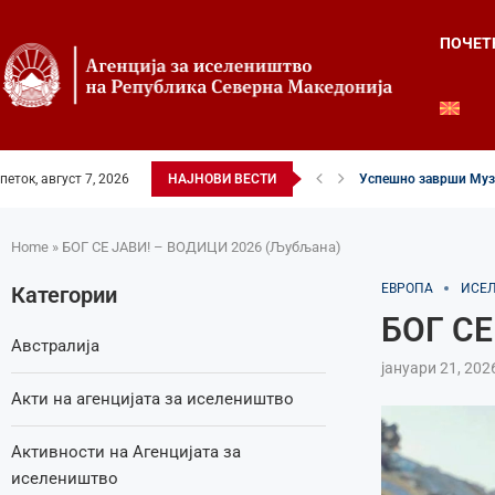
ПОЧЕТ
Успешно заврши Музи
петок, август 7, 2026
НАЈНОВИ ВЕСТИ
Четвртиот ден од Лет
Илинденски свеченост
52-ри црковно-народе
Илинден во фокусот н
Младите генерации г
Свечено и молитвен
Свечено одбележан И
Свечено одбележан И
Home
»
БОГ СЕ ЈАВИ! – ВОДИЦИ 2026 (Љубљана)
ЕВРОПА
ИСЕ
Категории
БОГ СЕ
Австралија
јануари 21, 202
Акти на агенцијата за иселеништво
Активности на Агенцијата за
иселеништво