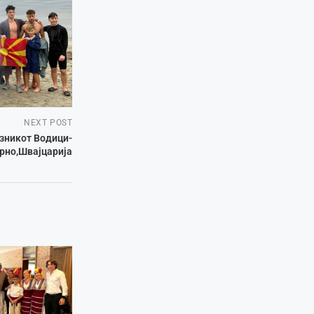
NEXT POST
зникот Водици-
рно,Швајцарија