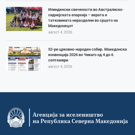
Илинденски свечености во Австралиско-
сиднејската епархија – верата и
татковината неразделни во срцето на
Македонецот
август 4, 2026
52-ри црковно-народен собир. Македонска
конвенција 2026 во Чикаго од 4 до 6
септември
август 4, 2026