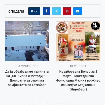
0
СПОДЕЛИ
PREVIOUS POST
NEXT POST
Да ја обезбедиме иднината
Незаборавна Вечер за 8
на „Св. Кирил и Методиј“ –
Март – Македонска
Донирајте за откуп на
Фолклорна Музика во Живо
земјиштето во Гетеборг
со Стефче Стојковски
(Нирнберг)