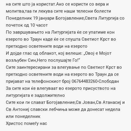
на сите што ја користат.Ако се користи со вера и
молитва,таа ги лекува сите наши телесни болести
Понеделник 19 јануари Богојавление,Света Литургија со
почеток од 10 часот
По завршувањето на Литургијата ќе се упатиме кон
езерото во Траун каде ќе се спушта Светиот Крст во
претходно осветените води на езерото
И дојде глас од облакот, кој велеше: „Овој е Мојот
возљубен Син,Него по­слушајте Го!“
Сите заинтересирани за влегување по Светиот Крст во
претходно осветените води на езерото во Траун да се
пријават на телефонскиот број 06764483260-Слободан
За сите кои ќе влегуваат во езерото присуството на
литургијата е задолжително
Сите кои ги слават Богојавление,Св Јован,Св Атанасиј и
Св Антониј славски лебчиња може да донесат недела
или понеделник
Христос помеѓу нас