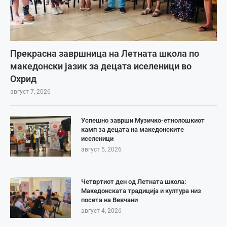
Прекрасна завршница на Летната школа по
македонски јазик за децата иселеници во
Охрид
август 7, 2026
Успешно заврши Музичко-етнолошкиот
камп за децата на македонските
иселеници
август 5, 2026
Четвртиот ден од Летната школа:
Македонската традиција и култура низ
посета на Вевчани
август 4, 2026