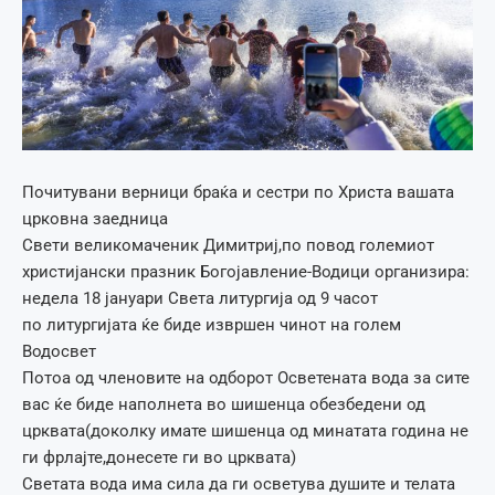
Почитувани верници браќа и сестри по Христа вашата
црковна заедница
Свети великомаченик Димитриј,по повод големиот
христијански празник Богојавление-Водици организира:
недела 18 јануари Света литургија од 9 часот
по литургијата ќе биде извршен чинот на голем
Водосвет
Потоа од членовите на одборот Осветената вода за сите
вас ќе биде наполнета во шишенца обезбедени од
црквата(доколку имате шишенца од минатата година не
ги фрлајте,донесете ги во црквата)
Светата вода има сила да ги осветува душите и телата