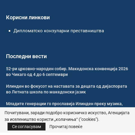
Корисни линкови
Дипломатско конзуларни преставништва
Последни вести
52-ри црковно-народен собир. Македонска конвенција 2026
во Чикаго од 4 до 6 септември
Илинден во фокусот на наставата за децата од дијаспората
во Летната школа по македонски јазик
Младите генерации го прославија Илинден преку музика,
оро и македонската традиција
Почитувани, заради подобро корисничко искуство, Агенцијата
за иселеништво користи „колачиња“ ("cookies").
Свечено и молитвено одбележан Илинден во Џилонг
Се согласувам
Прочитај повеќе