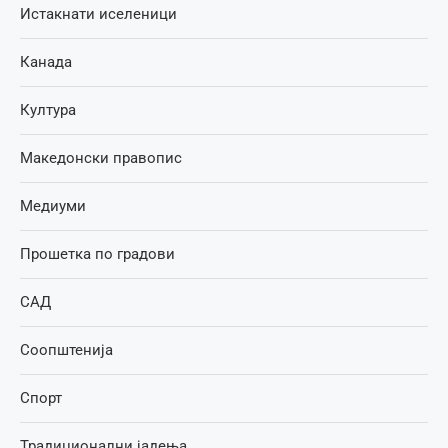
Истакнати иселеници
Канада
Култура
Македонски правопис
Медиуми
Прошетка по градови
САД
Соопштенија
Спорт
Традиционални јадења