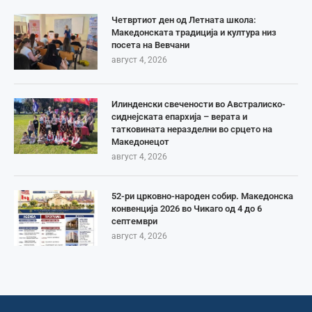
Четвртиот ден од Летната школа:
Македонската традиција и култура низ
посета на Вевчани
август 4, 2026
Илинденски свечености во Австралиско-
сиднејската епархија – верата и
татковината неразделни во срцето на
Македонецот
август 4, 2026
52-ри црковно-народен собир. Македонска
конвенција 2026 во Чикаго од 4 до 6
септември
август 4, 2026