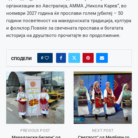
организации во Австралија, АММА „Никола Карев“, во
ноември 2027 година ќе прослави голем јубилеј – 50
години посветеност на македонската традиција, култура
и фолклор.Повеќе за свечената прослава и богатата
историја на друштвото прочитајте во продолжение.
0
СПОДЕЛИ
PREVIOUS POST
NEXT POST
„Македонски бисери“ од
„Светлост“ од Мелбурн со