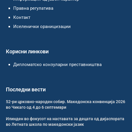
Правна регулатива
Контакт
Иселенички ораницизации
Корисни линкови
Дипломатско конзуларни преставништва
Последни вести
52-ри црковно-народен собир. Македонска конвенција 2026
во Чикаго од 4 до 6 септември
Илинден во фокусот на наставата за децата од дијаспората
во Летната школа по македонски јазик