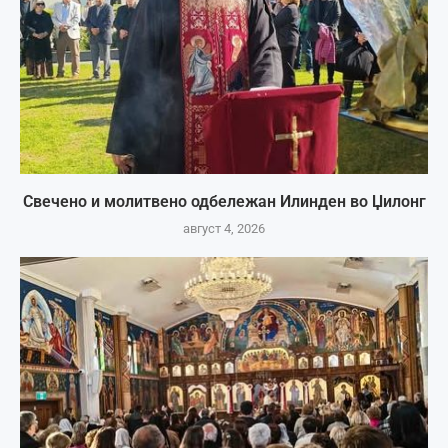
Свечено и молитвено одбележан Илинден во Џилонг
август 4, 2026