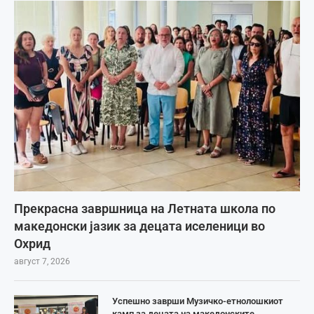
Прекрасна завршница на Летната школа по
македонски јазик за децата иселеници во
Охрид
август 7, 2026
Успешно заврши Музичко-етнолошкиот
камп за децата на македонските