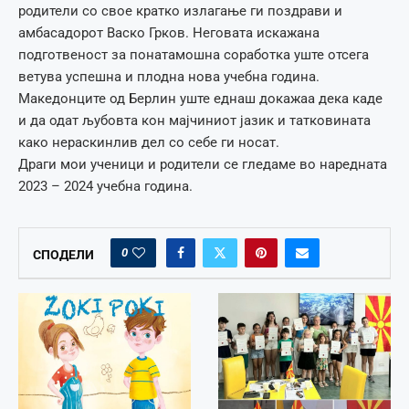
родители со свое кратко излагање ги поздрави и
амбасадорот Васко Грков. Неговата искажана
подготвеност за понатамошна соработка уште отсега
ветува успешна и плодна нова учебна година.
Македонците од Берлин уште еднаш докажаа дека каде
и да одат љубовта кон мајчиниот јазик и татковината
како нераскинлив дел со себе ги носат.
Драги мои ученици и родители се гледаме во наредната
2023 – 2024 учебна година.
0
СПОДЕЛИ