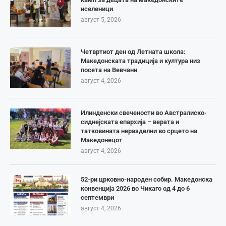
иселеници
август 5, 2026
Четвртиот ден од Летната школа:
Македонската традиција и култура низ
посета на Вевчани
август 4, 2026
Илинденски свечености во Австралиско-
сиднејската епархија – верата и
татковината неразделни во срцето на
Македонецот
август 4, 2026
52-ри црковно-народен собир. Македонска
конвенција 2026 во Чикаго од 4 до 6
септември
август 4, 2026