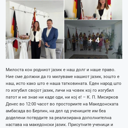
Милоста кон родниот јазик е наш долг и наше право.
Ние сме должни да го милуваме нашиот јазик, зошто е
наш, исто како што е наша татковината. Еден народ што
го изгубил својот јазик, личи на човек кој го изгубил
патот и не знае ни каде оди, ни кој е! – К. П. Мисирков
Денес во 12:00 часот во просториите на Македонската
амбасада во Берлин, на дел од учениците им беа
доделени потврдите за реализирана дополнителна
настава на македонски јазик. Присутните ученици и