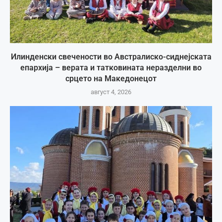
Илинденски свечености во Австралиско-сиднејската
епархија – верата и татковината неразделни во
срцето на Македонецот
август 4, 2026