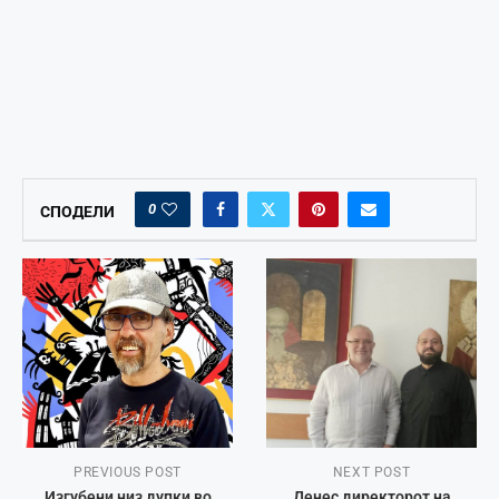
0
СПОДЕЛИ
PREVIOUS POST
NEXT POST
Изгубени низ дупки во
Денес директорот на