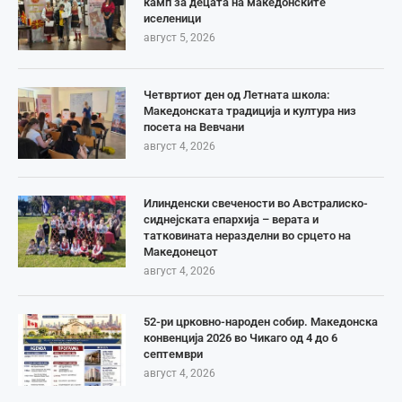
камп за децата на македонските
иселеници
август 5, 2026
Четвртиот ден од Летната школа:
Македонската традиција и култура низ
посета на Вевчани
август 4, 2026
Илинденски свечености во Австралиско-
сиднејската епархија – верата и
татковината неразделни во срцето на
Македонецот
август 4, 2026
52-ри црковно-народен собир. Македонска
конвенција 2026 во Чикаго од 4 до 6
септември
август 4, 2026