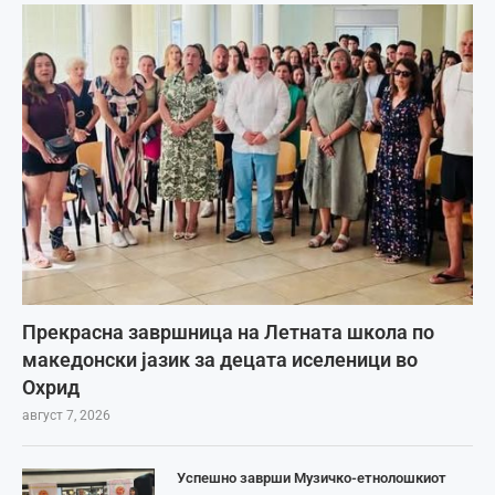
Прекрасна завршница на Летната школа по
македонски јазик за децата иселеници во
Охрид
август 7, 2026
Успешно заврши Музичко-етнолошкиот