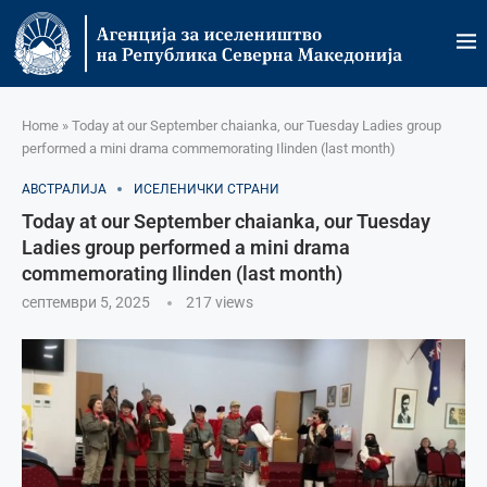
Home
»
Today at our September chaianka, our Tuesday Ladies group
performed a mini drama commemorating Ilinden (last month)
АВСТРАЛИЈА
ИСЕЛЕНИЧКИ СТРАНИ
Today at our September chaianka, our Tuesday
Ladies group performed a mini drama
commemorating Ilinden (last month)
септември 5, 2025
217
views