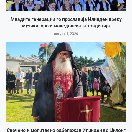
Младите генерации го прославија Илинден преку
музика, оро и македонската традиција
август 4, 2026
Свечено и молитвено одбележан Илинден во Џилонг