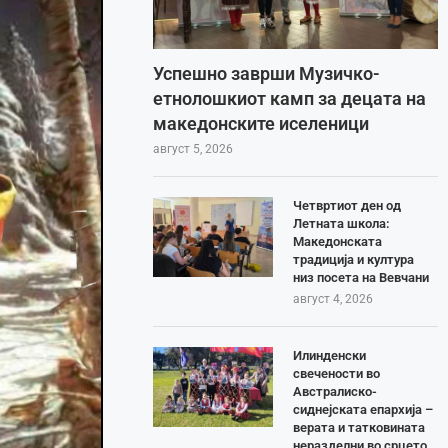
Успешно заврши Музичко-
етнолошкиот камп за децата на
македонските иселеници
август 5, 2026
Четвртиот ден од
Летната школа:
Македонската
традиција и култура
низ посета на Вевчани
август 4, 2026
Илинденски
свечености во
Австралиско-
сиднејската епархија –
верата и татковината
неразделни во срцето