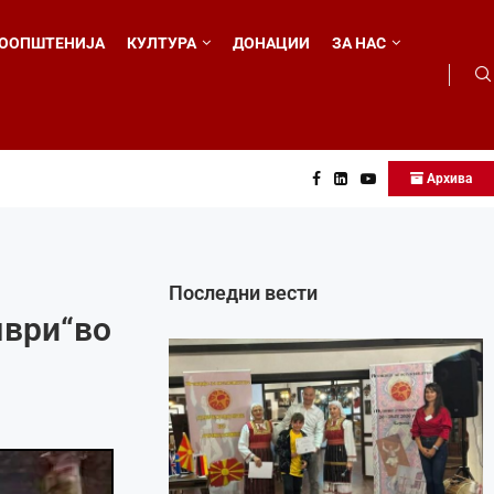
ООПШТЕНИЈА
КУЛТУРА
ДОНАЦИИ
ЗА НАС
Архива
 во...
Последни вести
мври“во