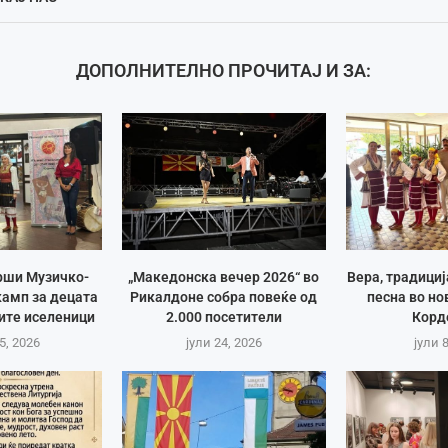
ДОПОЛНИТЕЛНО ПРОЧИТАЈ И ЗА:
рши Музичко-
„Македонска вечер 2026“ во
Вера, традици
амп за децата
Рикалдоне собра повеќе од
песна во но
ите иселеници
2.000 посетители
Корд
5, 2026
јули 24, 2026
јули 