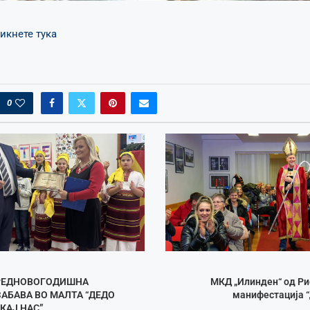
икнете тука
0
РЕДНОВОГОДИШНА
МКД „Илинден“ од Ри
ЗАБАВА ВО МАЛТА “ДЕДО
манифестација “
КАЈ НАС”