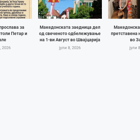
прослава за
Македонската заедница дел
Македонска
толи Петар и
од свеченото одбележување
претставена 
вле
на 1-ви Август во Швајцарија
во З
, 2026
јули 8, 2026
јули 