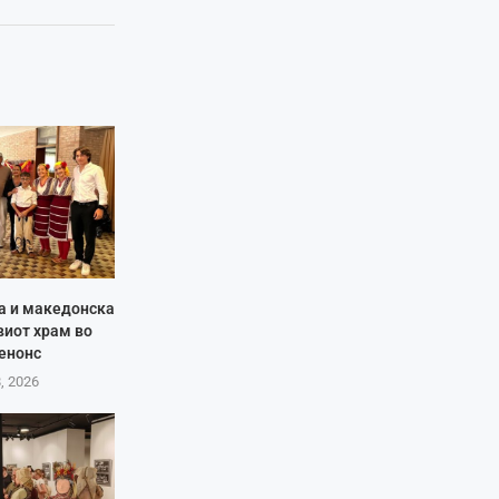
ја и македонска
виот храм во
енонс
8, 2026