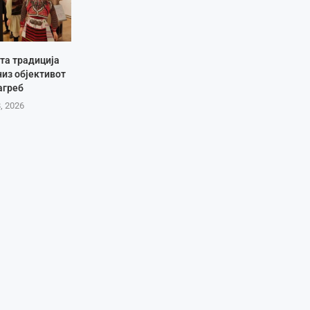
та традиција
низ објективот
агреб
8, 2026