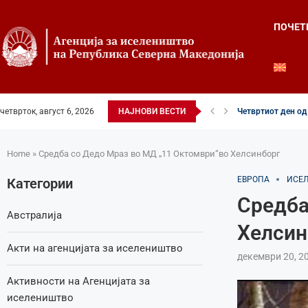
ПОЧЕТ
четврток, август 6, 2026
НАЈНОВИ ВЕСТИ
Четвртиот ден од 
Илинденски свечен
52-ри црковно-на
Илинден во фокусо
Младите генераци
Свечено и молит
Свечено одбележа
Свечено одбележа
Во Охрид отворена
Home
»
Средба со Дедо Мраз во МД „11 Октомври“во Хелсинборг
ЕВРОПА
ИСЕ
Категории
Средба
Австралија
Хелсин
Акти на агенцијата за иселеништво
декември 20, 2
Активности на Агенцијата за
иселеништво