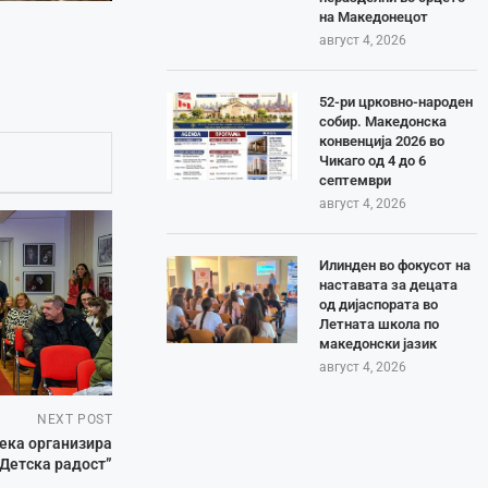
на Македонецот
август 4, 2026
52-ри црковно-народен
собир. Македонска
конвенција 2026 во
Чикаго од 4 до 6
септември
август 4, 2026
Илинден во фокусот на
наставата за децата
од дијаспората во
Летната школа по
македонски јазик
август 4, 2026
NEXT POST
ека организира
Детска радост”