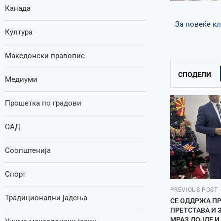
Канада
За повеќе кл
Култура
Македонски правопис
СПОДЕЛИ
Медиуми
Прошетка по градови
САД
Соопштенија
Спорт
PREVIOUS POST
Традиционални јадења
СЕ ОДДРЖА П
ПРЕТСТАВА И 
МРАЗ ДОЈДЕ И 