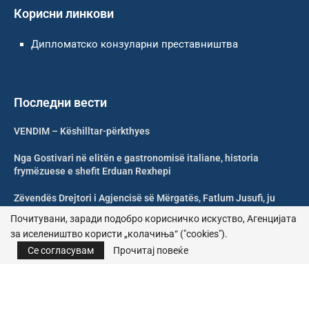
Корисни линкови
Дипломатско конзуларни преставништва
Последни вести
VENDIM – Këshilltar-përkthyes
Nga Gostivari në elitën e gastronomisë italiane, historia
frymëzuese e shefit Erduan Rexhepi
Zëvendës Drejtori i Agjencisë së Mërgatës, Fatlum Jusufi, ju
uron mirëseardhje mërgimtarëve
Почитувани, заради подобро корисничко искуство, Агенцијата
за иселеништво користи „колачиња“ ("cookies").
Shoqata Humanitare Tuhini Feston 10 Vjetorin e Themelimit
Се согласувам
Прочитај повеќе
© 2026 – Сите права се задржани | Агенција за иселеништво
Почитика за приватност
|
Политика за колачиња