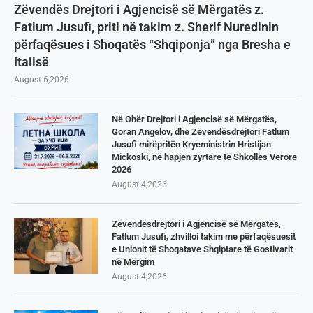
Zëvendës Drejtori i Agjencisë së Mërgatës z.
Fatlum Jusufi, priti në takim z. Sherif Nuredinin
përfaqësues i Shoqatës “Shqiponja” nga Bresha e
Italisë
August 6,2026
Në Ohër Drejtori i Agjencisë së Mërgatës,
Goran Angelov, dhe Zëvendësdrejtori Fatlum
Jusufi mirëpritën Kryeministrin Hristijan
Mickoski, në hapjen zyrtare të Shkollës Verore
2026
August 4,2026
Zëvendësdrejtori i Agjencisë së Mërgatës,
Fatlum Jusufi, zhvilloi takim me përfaqësuesit
e Unionit të Shoqatave Shqiptare të Gostivarit
në Mërgim
August 4,2026