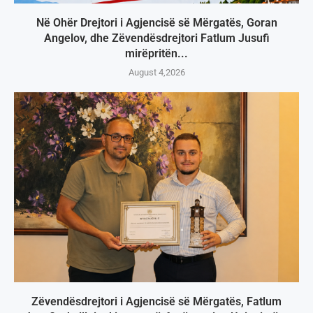
Në Ohër Drejtori i Agjencisë së Mërgatës, Goran
Angelov, dhe Zëvendësdrejtori Fatlum Jusufi
mirëpritën...
August 4,2026
Zëvendësdrejtori i Agjencisë së Mërgatës, Fatlum