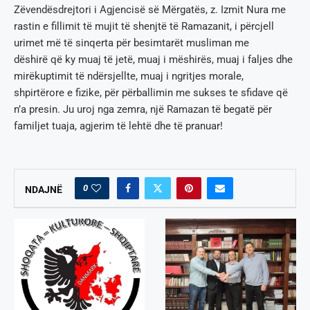
Zëvendësdrejtori i Agjencisë së Mërgatës, z. Izmit Nura me
rastin e fillimit të mujit të shenjtë të Ramazanit, i përcjell
urimet më të sinqerta për besimtarët musliman me
dëshirë që ky muaj të jetë, muaj i mëshirës, muaj i faljes dhe
mirëkuptimit të ndërsjellte, muaj i ngritjes morale,
shpirtërore e fizike, për përballimin me sukses te sfidave që
n’a presin. Ju uroj nga zemra, një Ramazan të begatë për
familjet tuaja, agjerim të lehtë dhe të pranuar!
0
NDAJNË