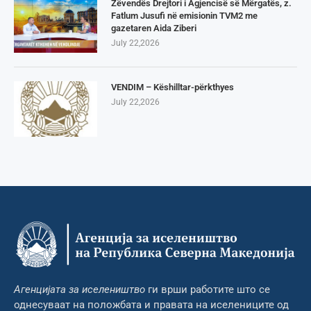
Zëvendës Drejtori i Agjencisë së Mërgatës, z.
Fatlum Jusufi në emisionin TVM2 me
gazetaren Aida Ziberi
July 22,2026
VENDIM – Këshilltar-përkthyes
July 22,2026
Агенцијата за иселеништво
ги врши работите што се
однесуваат на положбата и правата на иселениците од