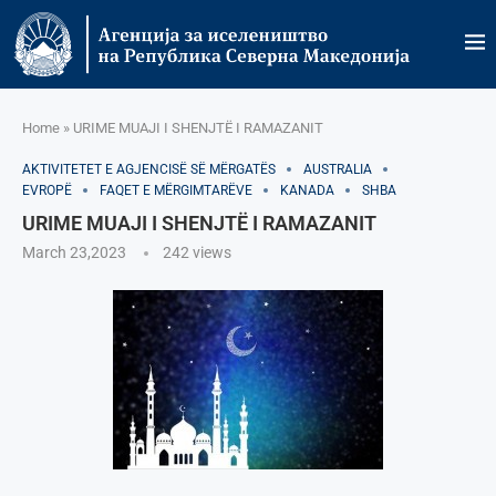
Home
»
URIME MUAJI I SHENJTË I RAMAZANIT
AKTIVITETET E AGJENCISË SË МËRGATËS
AUSTRALIA
EVROPË
FAQET E MËRGIMTARËVE
KANADA
SHBA
URIME MUAJI I SHENJTË I RAMAZANIT
March 23,2023
242
views