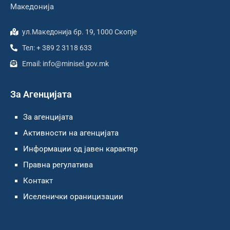
Македонија
ул.Македонија бр. 19, 1000 Скопје
Тел: + 389 2 3118 633
Email: info@minisel.gov.mk
За Агенцијата
За агенцијата
Активности на агенцијата
Информации од јавен карактер
Правна регулатива
Контакт
Иселенички ораницизации