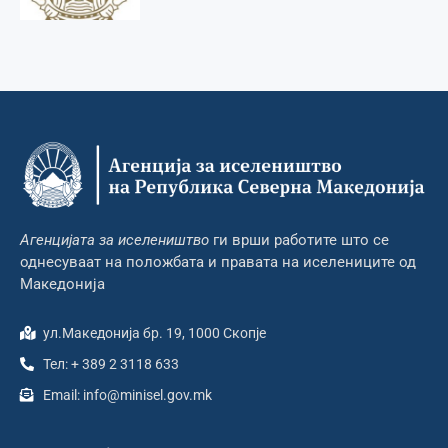
Агенцијата за иселеништво
ги врши работите што се
однесуваат на положбата и правата на иселениците од
Македонија
ул.Македонија бр. 19, 1000 Скопје
Тел: + 389 2 3118 633
Email: info@minisel.gov.mk