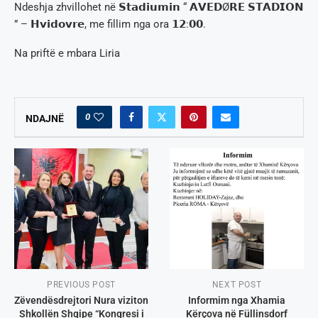
Ndeshja zhvillohet në 𝗦𝘁𝗮𝗱𝗶𝘂𝗺𝗶𝗻 “ 𝗔𝗩𝗘𝗗Ø𝗥𝗘 𝗦𝗧𝗔𝗗𝗜𝗢𝗡
” – 𝗛𝘃𝗶𝗱𝗼𝘃𝗿𝗲, me fillim nga ora 𝟭𝟮:𝟬𝟬.
Na priftë e mbara Liria
0
NDAJNË
PREVIOUS POST
NEXT POST
Zëvendësdrejtori Nura viziton
Informim nga Xhamia
Shkollën Shqipe “Kongresi i
Kërçova në Füllinsdorf