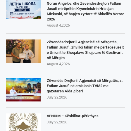
Goran Angelov, dhe Zëvendësdrejtori Fatlum
Jusufi mirëpritën Kryeministrin Hristijan
Mickoski, në hapjen zyrtare të Shkollës Verore
2026
August 4,2026
Zëvendësdrejtori i Agjencisë së Mërgatës,
Fatlum Jusufi, zhvilloi takim me përfaqësuesit
e Unionit të Shoqatave Shqiptare të Gostivarit
në Mërgim
August 4,2026
Zëvendës Drejtori i Agjencisë së Mërgatës, z.
Fatlum Jusufi në emisionin TVM2 me
gazetaren Aida Ziberi
July 22,2026
VENDIM – Këshilltar-përkthyes
July 22,2026