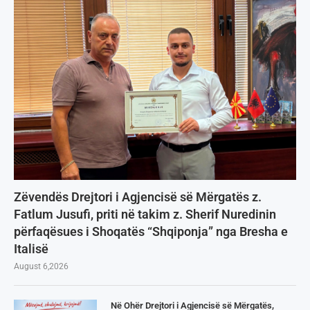
Zëvendës Drejtori i Agjencisë së Mërgatës z.
Fatlum Jusufi, priti në takim z. Sherif Nuredinin
përfaqësues i Shoqatës “Shqiponja” nga Bresha e
Italisë
August 6,2026
Në Ohër Drejtori i Agjencisë së Mërgatës,