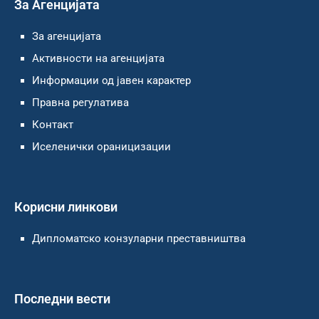
За Агенцијата
За агенцијата
Активности на агенцијата
Информации од јавен карактер
Правна регулатива
Контакт
Иселенички ораницизации
Корисни линкови
Дипломатско конзуларни преставништва
Последни вести