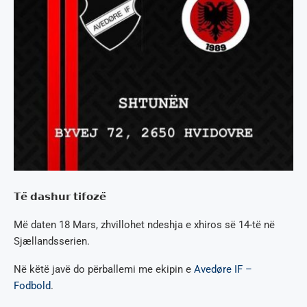
𝗧𝗲̈ 𝗱𝗮𝘀𝗵𝘂𝗿 𝘁𝗶𝗳𝗼𝘇𝗲̈
Më daten 18 Mars, zhvillohet ndeshja e xhiros së 14-të në
Sjællandsserien.
Në këtë javë do përballemi me ekipin e
Avedøre IF –
Fodbold
.