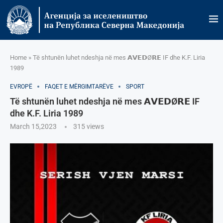
Home
»
Të shtunën luhet ndeshja në mes 𝗔𝗩𝗘𝗗Ø𝗥𝗘 IF dhe K.F. Liria
1989
EVROPË
FAQET E MËRGIMTARËVE
SPORT
Të shtunën luhet ndeshja në mes 𝗔𝗩𝗘𝗗Ø𝗥𝗘 IF
dhe K.F. Liria 1989
March 15,2023
315
views