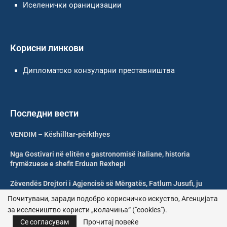
Иселенички ораницизации
Корисни линкови
Дипломатско конзуларни преставништва
Последни вести
VENDIM – Këshilltar-përkthyes
Nga Gostivari në elitën e gastronomisë italiane, historia
frymëzuese e shefit Erduan Rexhepi
Zëvendës Drejtori i Agjencisë së Mërgatës, Fatlum Jusufi, ju
uron mirëseardhje mërgimtarëve
Почитувани, заради подобро корисничко искуство, Агенцијата
за иселеништво користи „колачиња“ ("cookies").
Shoqata Humanitare Tuhini Feston 10 Vjetorin e Themelimit
Се согласувам
Прочитај повеќе