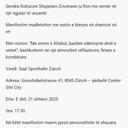
Qendra Kulturore Shqiptaro-Zvicerane ju fton me zemër në
një ngjarje të veçantë:
Manifestim madhështor me rastin e blerjes së xhamisë së
re!
Nën moton: “Me emrin e Allahut, bashkë ndërtojmë dritë e
unitet”, bashkohemi në një atmosferë vëllazërore, fetare e
kombëtare.
Vendi: Saal Sporthalle Zürich
Adresa: Giesshübelstrasse 41, 8045 Zürich – përballë Center
Sihl City
Dita: E diel, 21 shtator 2025
Ora: 17:30
Në këtë manifestim marrin pjesë personalitete të shquara