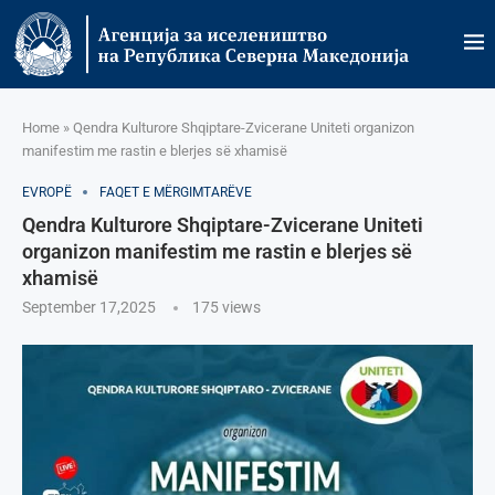
Home
»
Qendra Kulturore Shqiptare-Zvicerane Uniteti organizon
manifestim me rastin e blerjes së xhamisë
EVROPË
FAQET E MËRGIMTARËVE
Qendra Kulturore Shqiptare-Zvicerane Uniteti
organizon manifestim me rastin e blerjes së
xhamisë
September 17,2025
175
views