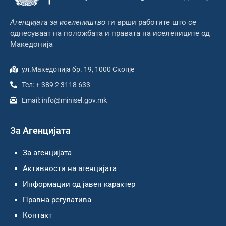
Агенцијата за иселеништво
ги врши работите што се
однесуваат на положбата и правата на иселениците од
Македонија
ул.Македонија бр. 19, 1000 Скопје
Тел: + 389 2 3118 633
Email: info@minisel.gov.mk
За Агенцијата
За агенцијата
Активности на агенцијата
Информации од јавен карактер
Правна регулатива
Контакт