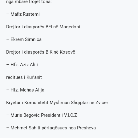
nga mbarë trojet tona:
– Mafiz Rustemi
Drejtor i diasporës BFI në Maqedoni
– Ekrem Simnica
Drejtor i diasporës BIK në Kosovë
– Hfz. Aziz Alili
recitues i Kur’anit
– Hfz. Mehas Alija
Kryetar i Komunitetit Mysliman Shqiptar në Zvicër
– Muris Begovic President i V.I.O.Z
– Mehmet Sahiti përfaqësues nga Presheva