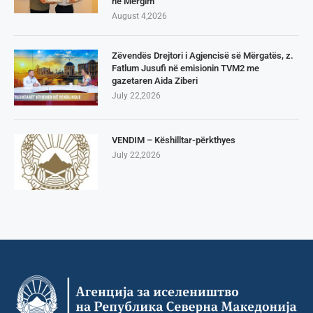
në Mërgim
August 4,2026
Zëvendës Drejtori i Agjencisë së Mërgatës, z.
Fatlum Jusufi në emisionin TVM2 me
gazetaren Aida Ziberi
July 22,2026
VENDIM – Këshilltar-përkthyes
July 22,2026