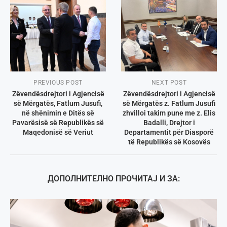
PREVIOUS POST
NEXT POST
Zëvendësdrejtori i Agjencisë
Zëvendësdrejtori i Agjencisë
së Mërgatës, Fatlum Jusufi,
së Mërgatës z. Fatlum Jusufi
në shënimin e Ditës së
zhvilloi takim pune me z. Elis
Pavarësisë së Republikës së
Badalli, Drejtor i
Maqedonisë së Veriut
Departamentit për Diasporë
të Republikës së Kosovës
ДОПОЛНИТЕЛНО ПРОЧИТАЈ И ЗА: