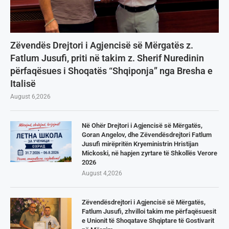
Zëvendës Drejtori i Agjencisë së Mërgatës z.
Fatlum Jusufi, priti në takim z. Sherif Nuredinin
përfaqësues i Shoqatës “Shqiponja” nga Bresha e
Italisë
August 6,2026
Në Ohër Drejtori i Agjencisë së Mërgatës,
Goran Angelov, dhe Zëvendësdrejtori Fatlum
Jusufi mirëpritën Kryeministrin Hristijan
Mickoski, në hapjen zyrtare të Shkollës Verore
2026
August 4,2026
Zëvendësdrejtori i Agjencisë së Mërgatës,
Fatlum Jusufi, zhvilloi takim me përfaqësuesit
e Unionit të Shoqatave Shqiptare të Gostivarit