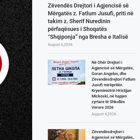
Zëvendës Drejtori i Agjencisë së
Mërgatës z. Fatlum Jusufi, priti në
takim z. Sherif Nuredinin
përfaqësues i Shoqatës
“Shqiponja” nga Bresha e Italisë
August 6,2026
Në Ohër Drejtori i
Agjencisë së Mërgatës,
Goran Angelov, dhe
Zëvendësdrejtori Fatlum
Jusufi mirëpritën
Kryeministrin Hristijan
Mickoski, në hapjen
zyrtare të Shkollës
Verore 2026
August 4,2026
Zëvendësdrejtori i
Agjencisë së Mërgatës,