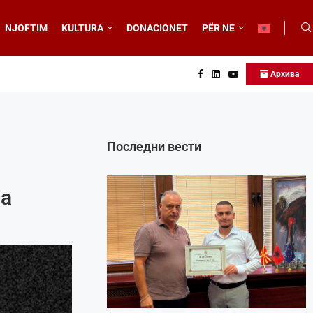
NJOFTIM
KULTURA
DONACIONET
PËR NE
Архива
Последни вести
ia