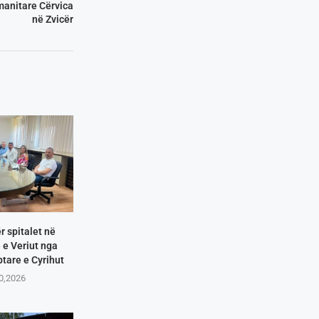
anitare Cërvica
në Zvicër
r spitalet në
e Veriut nga
tare e Cyrihut
10,2026