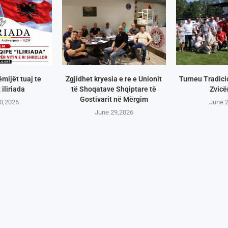
ëmijët tuaj te
Zgjidhet kryesia e re e Unionit
Turneu Tradici
 iliriada
të Shoqatave Shqiptare të
Zvicë
Gostivarit në Mërgim
0,2026
June 
June 29,2026