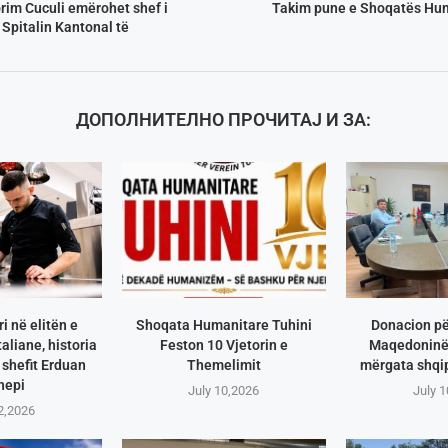
orim Cuculi emërohet shef i
Takim pune e Shoqatës Hum
 Spitalin Kantonal të
ДОПОЛНИТЕЛНО ПРОЧИТАЈ И ЗА:
i në elitën e
Shoqata Humanitare Tuhini
Donacion pë
aliane, historia
Feston 10 Vjetorin e
Maqedoninë 
shefit Erduan
Themelimit
mërgata shqip
hepi
July 10,2026
July 
2,2026