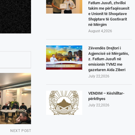
Fatlum Jusufi, zhvilloi
takim me përfaqësuesit
e Unionit të Shoqatave
Shqiptare të Gostivarit
në Mërgim
August 4,2026
Zëvendës Drejtori i
Agjencisë së Mërgatës,
z. Fatlum Jusufi në
emisionin TVM2 me
gazetaren Aida Ziberi
July 22,2026
VENDIM – Këshilltar-
përkthyes
July 22,2026
NEXT POST