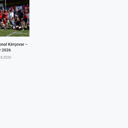
onal Kërçovar –
r 2026
24,2026