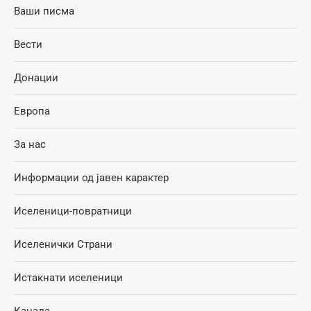
Ваши писма
Вести
Донации
Европа
За нас
Информации од јавен карактер
Иселеници-повратници
Иселенички Страни
Истакнати иселеници
Канада