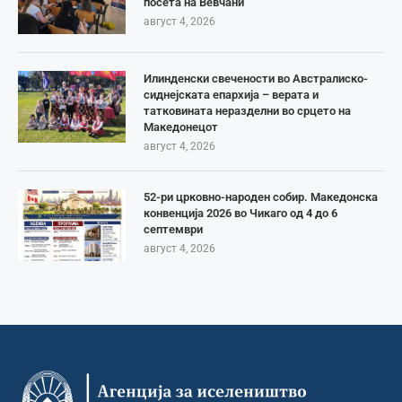
посета на Вевчани
август 4, 2026
Илинденски свечености во Австралиско-
сиднејската епархија – верата и
татковината неразделни во срцето на
Македонецот
август 4, 2026
52-ри црковно-народен собир. Македонска
конвенција 2026 во Чикаго од 4 до 6
септември
август 4, 2026