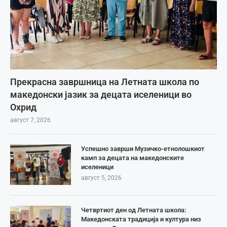
Прекрасна завршница на Летната школа по
македонски јазик за децата иселеници во
Охрид
август 7, 2026
Успешно заврши Музичко-етнолошкиот
камп за децата на македонските
иселеници
август 5, 2026
Четвртиот ден од Летната школа:
Македонската традиција и култура низ