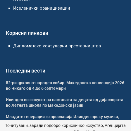
Иселенички ораницизации
Корисни линкови
Дипломатско конзуларни преставништва
Последни вести
52-ри црковно-народен собир. Македонска конвенција 2026
во Чикаго од 4 до 6 септември
Илинден во фокусот на наставата за децата од дијаспората
во Летната школа по македонски јазик
Младите генерации го прославија Илинден преку музика,
оро и македонската традиција
Почитувани, заради подобро корисничко искуство, Агенцијата