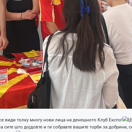
се види толку многу нови лица на денешното Клуб Експо!
а сите што дојдовте и ги собравте вашите торби за добрини, 