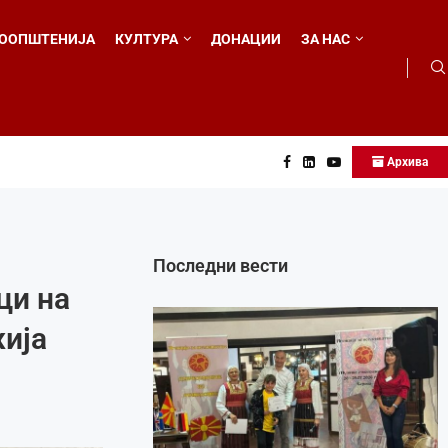
ООПШТЕНИЈА
КУЛТУРА
ДОНАЦИИ
ЗА НАС
Архива
 во...
Последни вести
ци на
ија