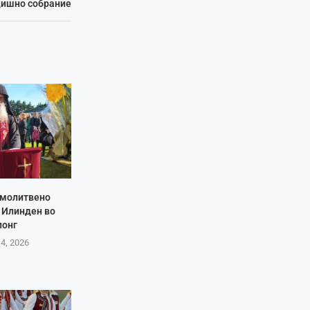
дишно собрание
 молитвено
 Илинден во
лонг
 4, 2026