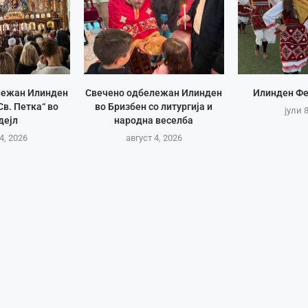
лежан Илинден
Свечено одбележан Илинден
Илинден Фе
Св. Петка“ во
во Бризбен со литургија и
јули 
дејл
народна веселба
4, 2026
август 4, 2026