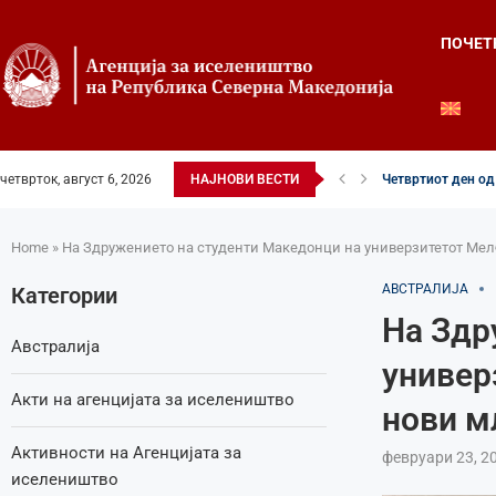
ПОЧЕТ
Четвртиот ден од 
четврток, август 6, 2026
НАЈНОВИ ВЕСТИ
Илинденски свечен
52-ри црковно-на
Илинден во фокусо
Младите генераци
Свечено и молит
Свечено одбележа
Свечено одбележа
Во Охрид отворена
Home
»
На Здружението на студенти Македонци на универзитетот Мел
АВСТРАЛИЈА
Категории
На Здр
Австралија
универ
Акти на агенцијата за иселеништво
нови м
Активности на Агенцијата за
февруари 23, 2
иселеништво