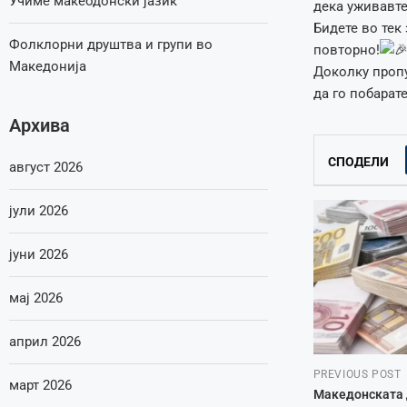
Учиме макеодонски јазик
дека уживавте
Бидете во тек
Фолклорни друштва и групи во
повторно!
Македонија
Доколку пропу
да го побара
Архива
СПОДЕЛИ
август 2026
јули 2026
јуни 2026
мај 2026
април 2026
PREVIOUS POST
март 2026
Македонската д