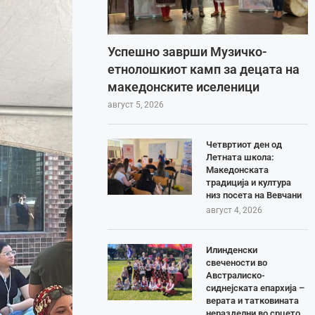
Успешно заврши Музичко-
етнолошкиот камп за децата на
македонските иселеници
август 5, 2026
Четвртиот ден од
Летната школа:
Македонската
традиција и култура
низ посета на Вевчани
август 4, 2026
Илинденски
свечености во
Австралиско-
сиднејската епархија –
верата и татковината
неразделни во срцето