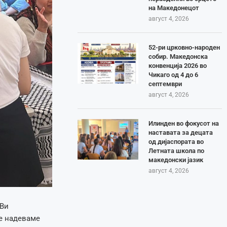
на Македонецот
август 4, 2026
52-ри црковно-народен
собир. Македонска
конвенција 2026 во
Чикаго од 4 до 6
септември
август 4, 2026
Илинден во фокусот на
наставата за децата
од дијаспората во
Летната школа по
македонски јазик
август 4, 2026
Ви
се надеваме