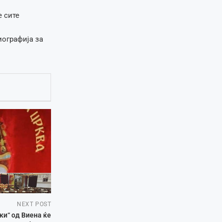
е сите
иографија за
NEXT POST
и“ од Виена ќе