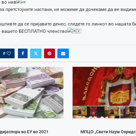
 во нив
 за претстојните настани, не можеме да дочекаме да ве видим
штивте да се пријавите денес, следете го линкот во нашата б
те вашето БЕСПЛАТНО членство
0
ијаспора во ЕУ во 2021
МПЦО „Свети Наум Охридск