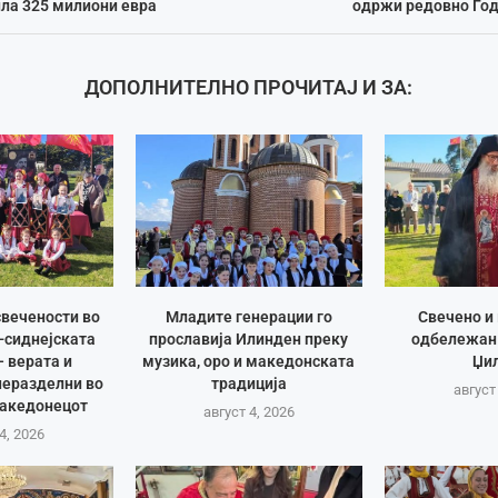
ила 325 милиони евра
одржи редовно Го
ДОПОЛНИТЕЛНО ПРОЧИТАЈ И ЗА:
вечености во
Младите генерации го
Свечено и
-сиднејската
прославија Илинден преку
одбележан
– верата и
музика, оро и македонската
Џи
неразделни во
традиција
август
Македонецот
август 4, 2026
4, 2026