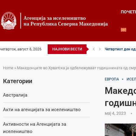
ПОЧЕТ
четврток, август 6, 2026
НАЈНОВИ ВЕСТИ
Четвртиот ден од 
Илинденски свечен
52-ри црковно-на
Илинден во фокусо
Младите генераци
Свечено и молит
Свечено одбележа
Свечено одбележа
Во Охрид отворена
Home
»
Македонците во Хрватска ја одбележуваат годишнината од смр
ЕВРОПА
ИСЕ
Категории
Македо
Австралија
годишн
Акти на агенцијата за иселеништво
мај 4, 2023
Активности на Агенцијата за
иселеништво