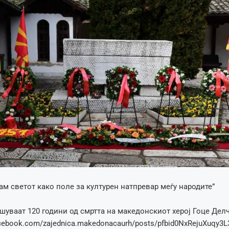
рам светот како поле за културен натпревар меѓу народите”
шуваат 120 години од смртта на македонскиот херој Гоце Делч
facebook.com/zajednica.makedonacaurh/posts/pfbid0NxRejuXu