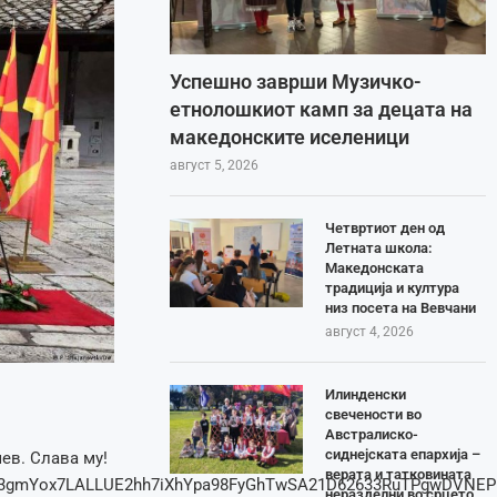
Успешно заврши Музичко-
етнолошкиот камп за децата на
македонските иселеници
август 5, 2026
Четвртиот ден од
Летната школа:
Македонската
традиција и култура
низ посета на Вевчани
август 4, 2026
Илинденски
свечености во
Австралиско-
сиднејската епархија –
ев. Слава му!
верата и татковината
qy3L3gmYox7LALLUE2hh7iXhYpa98FyGhTwSA21D62633RuTPgwDVNEP
неразделни во срцето