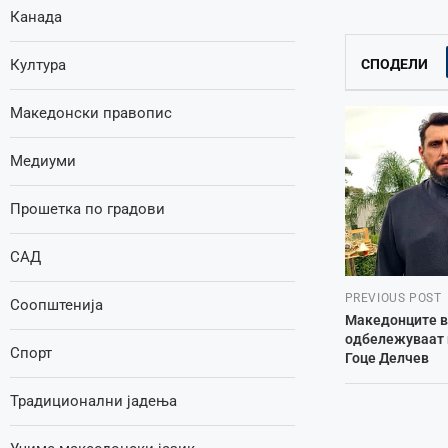
Канада
Култура
СПОДЕЛИ
Македонски правопис
Медиуми
Прошетка по градови
САД
PREVIOUS POST
Соопштенија
Македонците во
одбележуваат 
Спорт
Гоце Делчев
Традиционални јадења