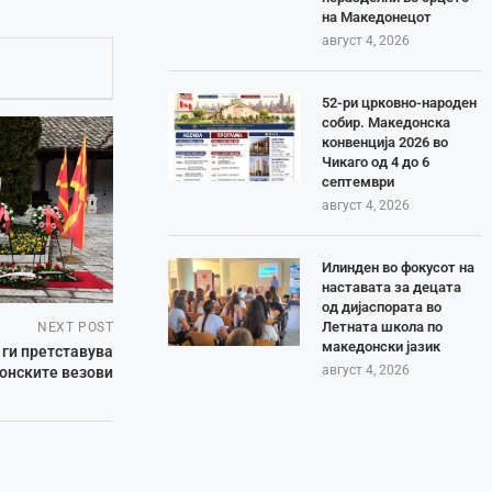
на Македонецот
август 4, 2026
52-ри црковно-народен
собир. Македонска
конвенција 2026 во
Чикаго од 4 до 6
септември
август 4, 2026
Илинден во фокусот на
наставата за децата
од дијаспората во
Летната школа по
NEXT POST
македонски јазик
 ги претставува
август 4, 2026
онските везови