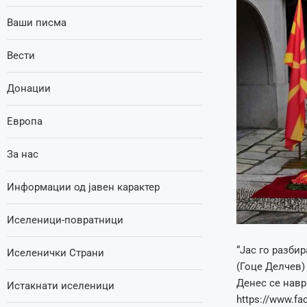
Ваши писма
Вести
Донации
Европа
За нас
Информации од јавен карактер
Иселеници-повратници
“Јас го разби
Иселенички Страни
(Гоце Делчев)
Денес се навр
Истакнати иселеници
https://www.