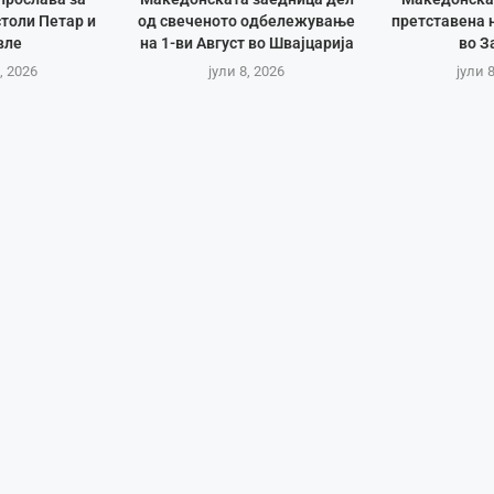
толи Петар и
од свеченото одбележување
претставена 
вле
на 1-ви Август во Швајцарија
во З
, 2026
јули 8, 2026
јули 