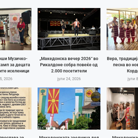
рши Музичко-
„Македонска вечер 2026“ во
Вера, традици
амп за децата
Рикалдоне собра повеќе од
песна во но
ите иселеници
2.000 посетители
Корд
5, 2026
јули 24, 2026
јули 
прослава за
Македонската заедница дел
Македонска