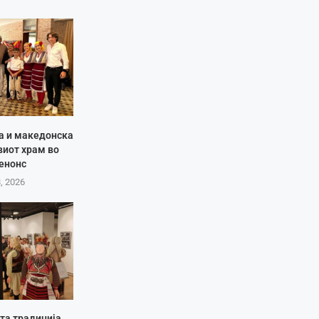
ја и македонска
виот храм во
енонс
8, 2026
та традиција