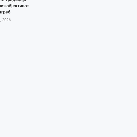
низ објективот
агреб
8, 2026