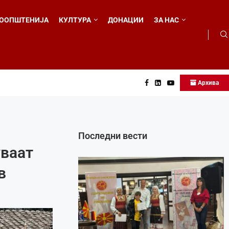
ООПШТЕНИЈА
КУЛТУРА
ДОНАЦИИ
ЗА НАС
Архива
 во...
Последни вести
уваат
в