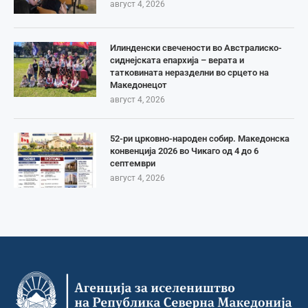
август 4, 2026
Илинденски свечености во Австралиско-
сиднејската епархија – верата и
татковината неразделни во срцето на
Македонецот
август 4, 2026
52-ри црковно-народен собир. Македонска
конвенција 2026 во Чикаго од 4 до 6
септември
август 4, 2026