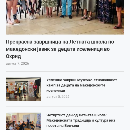
Прекрасна завршница на Летната школа по
македонски јазик за децата иселеници во
Охрид
август 7, 2026
Успешно заврши Музичко-етнолошкиот
камп за децата на македонските
иселеници
август 5, 2026
Четвртиот ден од Летната школа:
Македонската традиција и култура низ
посета на Вевчани