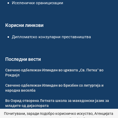
Иселенички ораницизации
Корисни линкови
Дипломатско конзуларни преставништва
Последни вести
Свечено одбележан Илинден во црквата „Св. Петка“ во
Рокдејл
Свечено одбележан Илинден во Бризбен со литургија и
народна веселба
Во Охрид отворена Летната школа за македонски јазик за
младите од дијаспората
Почитувани, заради подобро корисничко искуство, Агенцијата
Во Охрид отворена Летната школа по македонски јазик под