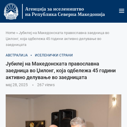
Home
»
Јубилеј на Македонската православна заедница во
Џилонг, која одбележа 45 години активно делување во
заедницата
АВСТРАЛИЈА
ИСЕЛЕНИЧКИ СТРАНИ
Јубилеј на Македонската православна
заедница во Џилонг, која одбележа 45 години
активно делување во заедницата
мај 28, 2025
267
views