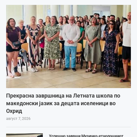
Прекрасна завршница на Летната школа по
македонски јазик за децата иселеници во
Охрид
август 7, 2026
Успешно заврши Музичко-етнолошкиот