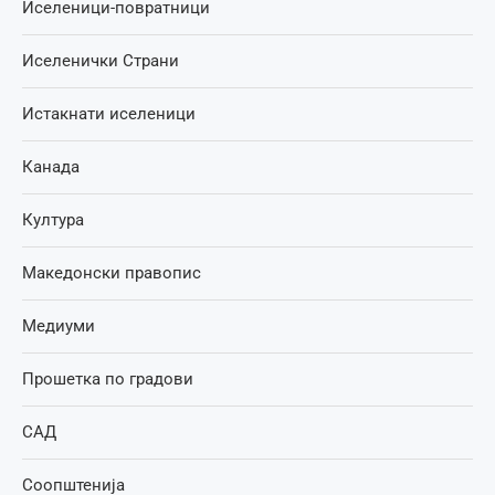
Иселеници-повратници
Иселенички Страни
Истакнати иселеници
Канада
Култура
Македонски правопис
Медиуми
Прошетка по градови
САД
Соопштенија