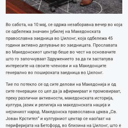
Во сабота, на 10 мај, се одржа незаборавна вечер во која
се одбележа значаен јубилеј на Македонската
православна заедница во Џилонг, која одбележа 45
години активно делување во заедницата. Прославата
во Македонскиот центар беше во чест на основачите
што го започнуваат Здружението за да ги застапува
интересите на своите членови и на Македонците
генерално во пошироката заедница во Џилонг.
Тие по потекло се од сите делови на Македонија и од
сите генерации со цел да ја афирмираат и промовираат,
преку различни активности, македонската историја,
култура, јазик и религија на македонската нација и
нејзиниот народ. Македонска православна црква „Св.
Јован Крстител“ и културниот центар се наоѓаат на
периферијата на Бетсфорд, во близина на Џилонг, што е