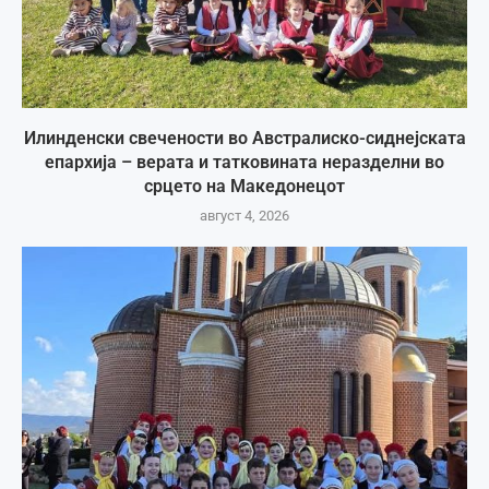
Илинденски свечености во Австралиско-сиднејската
епархија – верата и татковината неразделни во
срцето на Македонецот
август 4, 2026