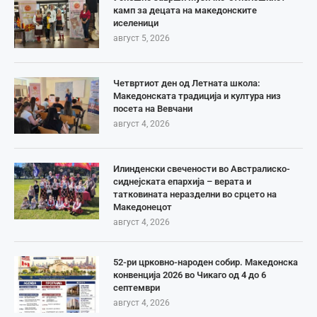
камп за децата на македонските
иселеници
август 5, 2026
Четвртиот ден од Летната школа:
Македонската традиција и култура низ
посета на Вевчани
август 4, 2026
Илинденски свечености во Австралиско-
сиднејската епархија – верата и
татковината неразделни во срцето на
Македонецот
август 4, 2026
52-ри црковно-народен собир. Македонска
конвенција 2026 во Чикаго од 4 до 6
септември
август 4, 2026