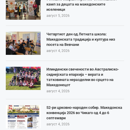
камп за децата на македонските
иселеници
август 5, 2026
Четвртиот ден од Летната школа:
Македонската традиција и култура низ
посета на Вевчани
август 4, 2026
Илинденски свечености во Австралиско-
сиднејската епархија – верата и
татковината неразделни во срцето на
Македонецот
август 4, 2026
52-ри црковно-народен собир. Македонска
конвенција 2026 во Чикаго од 4 до 6
септември
август 4, 2026