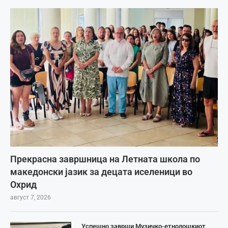
Прекрасна завршница на Летната школа по
македонски јазик за децата иселеници во
Охрид
август 7, 2026
Успешно заврши Музичко-етнолошкиот