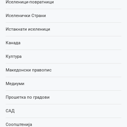
Иселеници-повратници
Иселенички Страни
Истакнати иселеници
Канада
Култура
Македонски правопис
Медиуми
Прошетка по градови
САД
Соопштенија