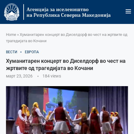
Home
»
Хуманитарен концерт во Диселдорф во чест на жртвите од
трагедијата во Кочани
ВЕСТИ
ЕВРОПА
Хуманитарен концерт во Диселдорф во чест на
жртвите од трагедијата во Кочани
март 23, 2026
184
views