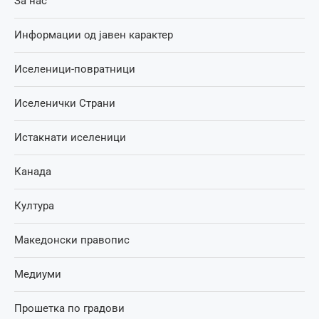
За нас
Информации од јавен карактер
Иселеници-повратници
Иселенички Страни
Истакнати иселеници
Канада
Култура
Македонски правопис
Медиуми
Прошетка по градови