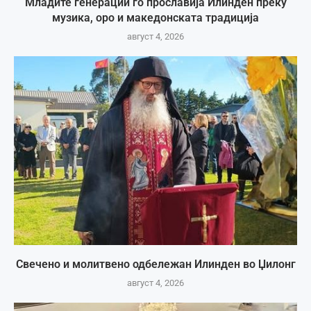
Младите генерации го прославија Илинден преку
музика, оро и македонската традиција
август 4, 2026
Свечено и молитвено одбележан Илинден во Џилонг
август 4, 2026