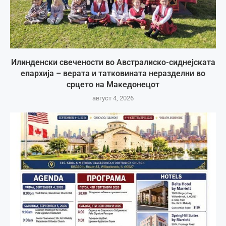
Илинденски свечености во Австралиско-сиднејската
епархија – верата и татковината неразделни во
срцето на Македонецот
август 4, 2026