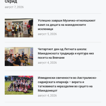
Охрид
август 7, 2026
Успешно заврши Музичко-етнолошкиот
камп за децата на македонските
иселеници
август 5, 2026
Четвртиот ден од Летната школа:
Македонската традиција и култура низ
посета на Вевчани
август 4, 2026
Илинденски свечености во Австралиско-
сиднејската епархија – верата и
татковината неразделни во срцето на
Македонецот
август 4, 2026