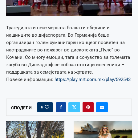
Трагедијата и неизмерната болка ги обедини и
нашинците во дијаспората. Во Германија беше
организиран голем хуманитарен концерт посветен на
настраданите во пожарот во дискотеката „Пулс“ во
Кочани. Со многу емоции, тага и сочувство за големата
загуба во Диселдорф се собраа стотици иселеници –
поддршката за семејствата на жртвите.
Повеќе информации:
https://play.mrt.com.mk/play/592543
0
СПОДЕЛИ