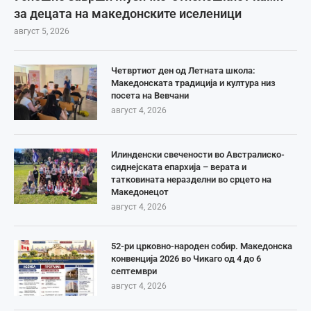
за децата на македонските иселеници
август 5, 2026
Четвртиот ден од Летната школа:
Македонската традиција и култура низ
посета на Вевчани
август 4, 2026
Илинденски свечености во Австралиско-
сиднејската епархија – верата и
татковината неразделни во срцето на
Македонецот
август 4, 2026
52-ри црковно-народен собир. Македонска
конвенција 2026 во Чикаго од 4 до 6
септември
август 4, 2026