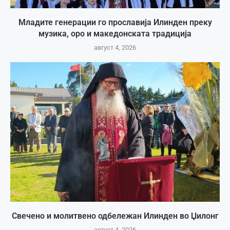
Младите генерации го прославија Илинден преку
музика, оро и македонската традиција
август 4, 2026
Свечено и молитвено одбележан Илинден во Џилонг
август 4, 2026