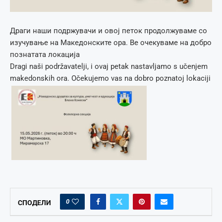
Драги наши подржувачи и овој петок продолжуваме со
изучување на Македонските ора. Ве очекуваме на добро
познатата локација
Dragi naši podržavatelji, i ovaj petak nastavljamo s učenjem
makedonskih ora. Očekujemo vas na dobro poznatoj lokaciji
0
СПОДЕЛИ