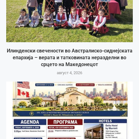
Илинденски свечености во Австралиско-сиднејската
епархија – верата и татковината неразделни во
срцето на Македонецот
август 4, 2026