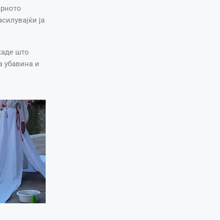
орното
асилувајќи ја
каде што
а убавина и