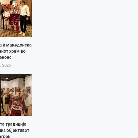
ја и македонска
виот храм во
енонс
8, 2026
та традиција
низ објективот
агреб