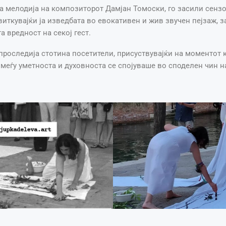
а мелодија на композиторот Дамјан Томоски, го засили сенз
виткувајќи ја изведбата во евокативен и жив звучен пејзаж, з
 вредност на секој гест.
проследија стотина посетители, присуствувајќи на моментот 
меѓу уметноста и духовноста се спојуваше во споделен чин н