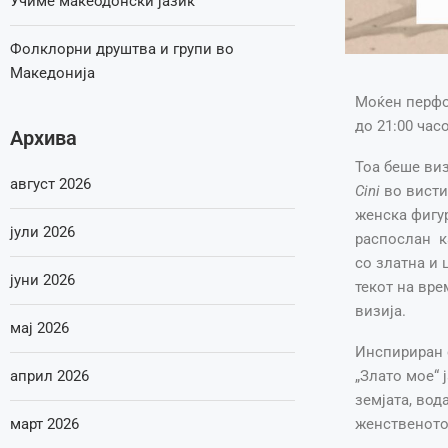
Учиме макеодонски јазик
Фолклорни друштва и групи во
Македонија
Моќен перфор
до 21:00 час
Архива
Тоа беше ви
август 2026
Cini
во висти
женска фигур
јули 2026
распослан ка
со златна и 
јуни 2026
текот на вре
визија.
мај 2026
Инспириран 
„Злато мое“ 
април 2026
земјата, вод
женственото,
март 2026