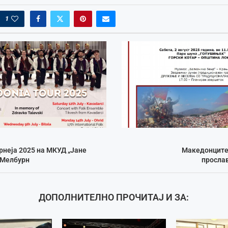
1
неја 2025 на МКУД „Јане
Македонците 
 Мелбурн
просла
ДОПОЛНИТЕЛНО ПРОЧИТАЈ И ЗА: