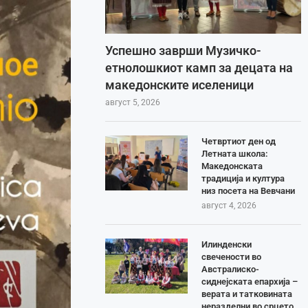
Успешно заврши Музичко-
етнолошкиот камп за децата на
македонските иселеници
август 5, 2026
Четвртиот ден од
Летната школа:
Македонската
традиција и култура
низ посета на Вевчани
август 4, 2026
Илинденски
свечености во
Австралиско-
сиднејската епархија –
верата и татковината
неразделни во срцето