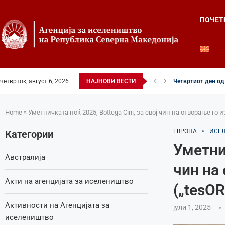
ПОЧЕТ
четврток, август 6, 2026
НАЈНОВИ ВЕСТИ
Четвртиот ден од 
Илинденски свечен
52-ри црковно-на
Илинден во фокусо
Младите генераци
Свечено и молит
Свечено одбележа
Свечено одбележа
Во Охрид отворена
Home
»
Уметничката ноќ 2025, Bottega Cini, за свој чин на отворање го и
ЕВРОПА
ИСЕ
Категории
Уметнич
Австралија
чин на
Акти на агенцијата за иселеништво
(„tesOR
Активности на Агенцијата за
јули 1, 2025
иселеништво