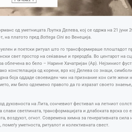
манс од уметницата Љупка Делева, кој се одржа на 21 јуни 20
от, на платото пред
Bottega Cini
во Венеција.
зуелен и поетски ритуал што го трансформираше плоштадот 
нски свет простор на сеќавање и преродба. Во центарот на сц
а облечена во бело – Нарине Хачатријан (Ар). Нејзиниот фус
ко констелација од корени, врз кој Делева со знаци, симболи
црна боја оддаде своевиден чин на признание кон сите жени н
мето, им било одземено правото да го изразат своето знаење,
од духовноста на Лита, сончевиот фестивал на летниот солс
ја слави светлината, трансформацијата и длабоката врска со 
ата, воздухот, огнот. Современа химна за генеративната сила 
 помеѓу уметноста, ритуалот и колективната свест.