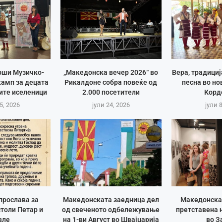
рши Музичко-
„Македонска вечер 2026“ во
Вера, традици
амп за децата
Рикалдоне собра повеќе од
песна во но
ите иселеници
2.000 посетители
Корд
5, 2026
јули 24, 2026
јули 
прослава за
Македонската заедница дел
Македонска
толи Петар и
од свеченото одбележување
претставена 
вле
на 1-ви Август во Швајцарија
во З