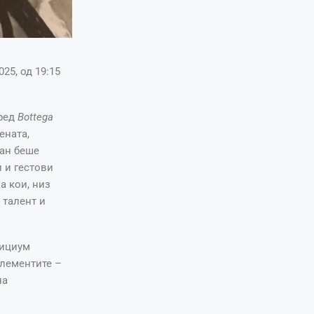
25, од 19:15
пред
Bottega
ената,
тан беше
 и гестови
а кои, низ
 талент и
тициум
елементите –
на