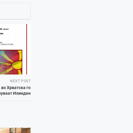
NEXT POST
во Хрватска го
вуваат Илинден