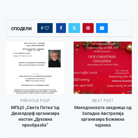
0
СПОДЕЛИ
PREVIOUS POST
NEXT POST
МПЦО „Света Петка“од
Македонската заедница од
Дизелдорф организира
Западна Австралија
настан „Духовна
организира Божикна
преобразба”
чајанка