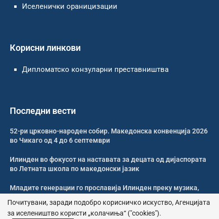
Иселенички ораницизации
Корисни линкови
Дипломатско конзуларни преставништва
Последни вести
52-ри црковно-народен собир. Македонска конвенција 2026
во Чикаго од 4 до 6 септември
Илинден во фокусот на наставата за децата од дијаспората
во Летната школа по македонски јазик
Младите генерации го прославија Илинден преку музика,
оро и македонската традиција
Почитувани, заради подобро корисничко искуство, Агенцијата
за иселеништво користи „колачиња“ ("cookies").
Свечено и молитвено одбележан Илинден во Џилонг