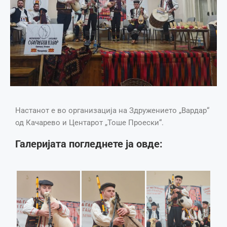
Настанот е во организација на Здружението „Вардар“
од Качарево и Центарот „Тоше Проески“.
Галеријата погледнете ја овде: