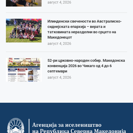
август 4, 2026
Илинденски свечености во Австралиско-
сиднејската епархија – верата и
татковината неразделни во срцето на
Македонецот
август 4, 2026
52-ри црковно-народен собир. Македонска
конвенција 2026 во Чикаго од 4 до 6
септември
август 4, 2026