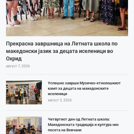
Прекрасна завршница на Летната школа по
македонски јазик за децата иселеници во
Охрид
август 7, 2026
Успешно заврши Музичко-етнолошкиот
камп за децата на македонските
иселеници
август 5, 2026
Четвртиот ден од Летната школа:
Македонската традиција и култура низ
посета на Вевчани