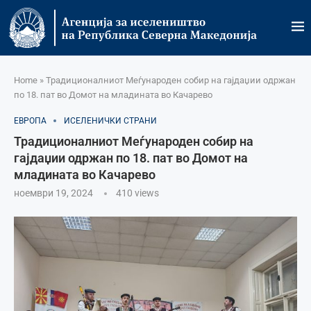
Home
»
Традиционалниот Меѓународен собир на гајдаџии одржан
по 18. пат во Домот на младината во Качарево
ЕВРОПА
ИСЕЛЕНИЧКИ СТРАНИ
Традиционалниот Меѓународен собир на
гајдаџии одржан по 18. пат во Домот на
младината во Качарево
ноември 19, 2024
410
views