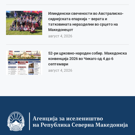
Илинденски свечености во Австралиско-
сиднејската епархија – верата и
татковината неразделни во срцето на
Македонецот
август 4, 2026
52-ри црковно-народен собир. Македонска
конвенција 2026 во Чикаго од 4 до 6
септември
август 4, 2026