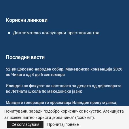
Корисни линкови
Дипломатско конзуларни преставништва
Последни вести
52-ри црковно-народен собир. Македонска конвенција 2026
во Чикаго од 4 до 6 септември
Илинден во фокусот на наставата за децата од дијаспората
во Летната школа по македонски јазик
Младите генерации го прославија Илинден преку музика,
оро и македонската традиција
Почитувани, заради подобро корисничко искуство, Агенцијата
за иселеништво користи „колачиња“ ("cookies").
Свечено и молитвено одбележан Илинден во Џилонг
Се согласувам
Прочитај повеќе