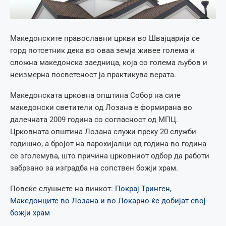
Македонските православни цркви во Швајцарија се
горд потсетник дека во оваа земја живее голема и
сложна македонска заедница, која со голема љубов и
неизмерна посветеност ја практикува верата.
Македонската црковна општина Собор на сите
македонски светители од Лозана е формирана во
далечната 2009 година со согласност од МПЦ.
Црковната општина Лозана служи преку 20 служби
годишно, а бројот на парохијалци од година во година
се зголемува, што причина црковниот одбор да работи
забрзано за изградба на сопствен божји храм.
Повеќе слушнете на линкот:
Покрај Тринген,
Македонците во Лозана и во Локарно ќе добијат свој
божји храм