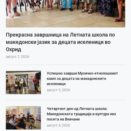
Прекрасна завршница на Летната школа по
македонски јазик за децата иселеници во
Охрид
август 7, 2026
Успешно заврши Музичко-етнолошкиот
камп за децата на македонските
иселеници
август 5, 2026
Четвртиот ден од Летната школа:
Македонската традиција и култура низ
посета на Вевчани
август 4, 2026