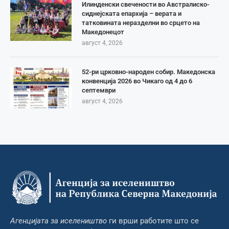
Илинденски свечености во Австралиско-
сиднејската епархија – верата и
татковината неразделни во срцето на
Македонецот
август 4, 2026
52-ри црковно-народен собир. Македонска
конвенција 2026 во Чикаго од 4 до 6
септември
август 4, 2026
Агенцијата за иселеништво
ги врши работите што се