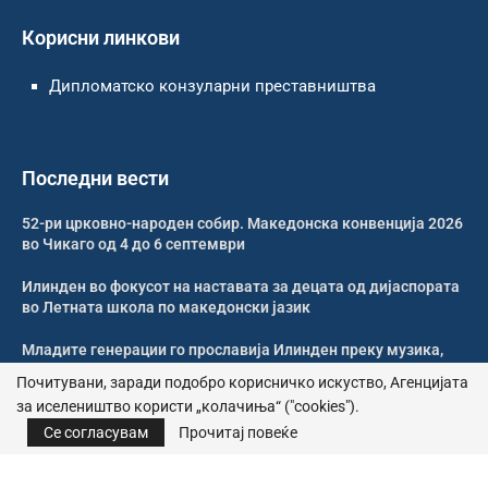
Корисни линкови
Дипломатско конзуларни преставништва
Последни вести
52-ри црковно-народен собир. Македонска конвенција 2026
во Чикаго од 4 до 6 септември
Илинден во фокусот на наставата за децата од дијаспората
во Летната школа по македонски јазик
Младите генерации го прославија Илинден преку музика,
оро и македонската традиција
Почитувани, заради подобро корисничко искуство, Агенцијата
за иселеништво користи „колачиња“ ("cookies").
Свечено и молитвено одбележан Илинден во Џилонг
Се согласувам
Прочитај повеќе
© 2026 – Сите права се задржани | Агенција за иселеништво