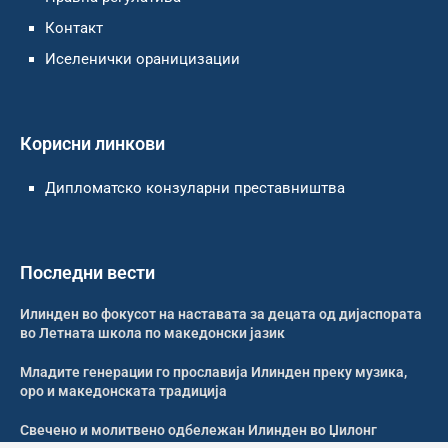
Контакт
Иселенички ораницизации
Корисни линкови
Дипломатско конзуларни преставништва
Последни вести
Илинден во фокусот на наставата за децата од дијаспората
во Летната школа по македонски јазик
Младите генерации го прославија Илинден преку музика,
оро и македонската традиција
Свечено и молитвено одбележан Илинден во Џилонг