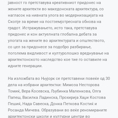
јавност го претставува креативниот придонес на
жените архитекти во македонската архитектура, со
нагласок на нивната улога во модернизацијата на
Скопје за време на постземјотресната обнова на
градот. Истражувањето, исто така, претставува
придонес и кон актуелната глобална дебата за
улогата на жените во архитектурата и општеството,
со цел за придонесе за подобро разбирање,
поголема видливост и културолошко вреднување на
архитектонското наследство кое тие го оставиле на
идните генерации.
На изложбата во Њујорк се претставени повеќе од 30
дела на избрани архитектки: Мимоза Несторова
Томиќ, Вера Ќосевска, Љубинка Маленкова, Олга
Папеш, Василка Ладинска, Прохирија Хаџи Костова
Пешиќ, Нада Савеска, Донка Петкова Костиќ и
Росанда Мичева. Образувани во веќе реномираните
архитектонски школи и културни центри во