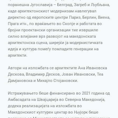
поранешна Југославија – Белград, Загреб и Љубљана,
каде архитектонскиот модернизам навлегувал
директно од европските центри Париз, Берлин, Виена,
Прага итн., по враќањето во Скопје и работата во
бројни проектански организации тие извршиле
силно влијание врз развојот на македонската
архитектонска сцена, ширејќи ја модернистичката
идеја и култура помеѓу помладите генерации на
архитекти.
Автори на изложбата се архитектите Ана Ивановска
Дескова, Владимир Десков, Јован Ивановски, Теа
Дамјановска и Михајло Стојановски.
Истражувањето беше финансирано во 2021 година од
Амбасадата на Швајцарија во Северна Македонија,
додека реализацијата на изложбата во
Македонскиот културен центар во Њујорк беше