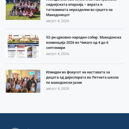
сиднејската епархија – верата и
татковината неразделни во срцето на
Македонецот
август 4, 2026
52-ри црковно-народен собир. Македонска
конвенција 2026 во Чикаго од 4 до 6
септември
август 4, 2026
Илинден во фокусот на наставата за
децата од дијаспората во Летната школа
по македонски јазик
август 4, 2026