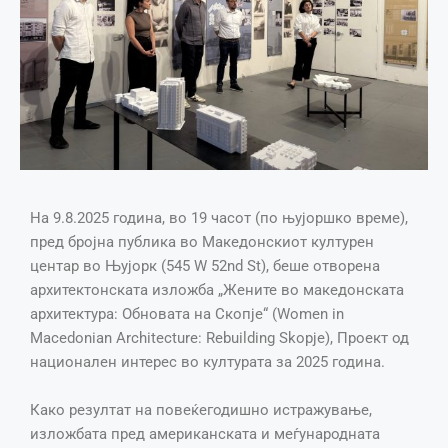
На 9.8.2025 година, во 19 часот (по њујоршко време),
пред бројна публика во Македонскиот културен
центар во Њујорк (545 W 52nd St), беше отворена
архитектонската изложба „Жените во македонската
архитектура: Обновата на Скопје“ (Women in
Macedonian Architecture: Rebuilding Skopje), Проект од
национален интерес во културата за 2025 година.
Како резултат на повеќегодишно истражување,
изложбата пред американската и меѓународната