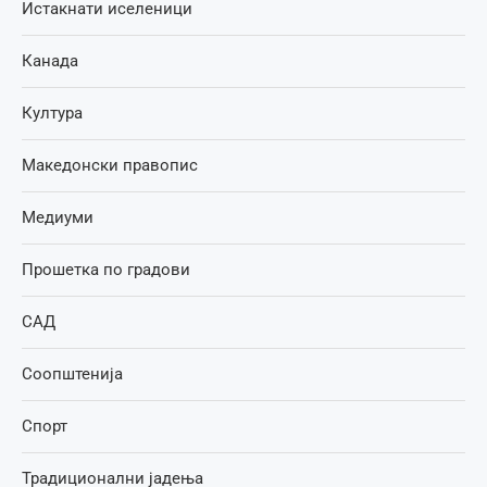
Истакнати иселеници
Канада
Култура
Македонски правопис
Медиуми
Прошетка по градови
САД
Соопштенија
Спорт
Традиционални јадења