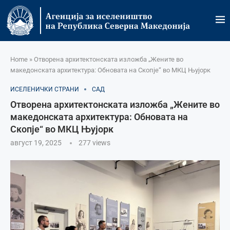
Home
»
Отворена архитектонската изложба „Жените во
македонската архитектура: Обновата на Скопје“ во МКЦ Њујорк
ИСЕЛЕНИЧКИ СТРАНИ
САД
Отворена архитектонската изложба „Жените во
македонската архитектура: Обновата на
Скопје“ во МКЦ Њујорк
август 19, 2025
277
views