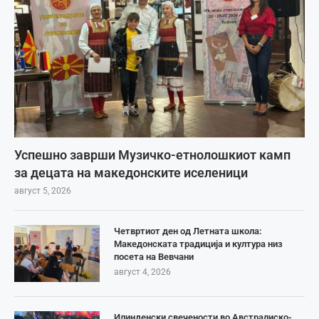
Успешно заврши Музичко-етнолошкиот камп
за децата на македонските иселеници
август 5, 2026
Четвртиот ден од Летната школа:
Македонската традиција и култура низ
посета на Вевчани
август 4, 2026
Илинденски свечености во Австралиско-