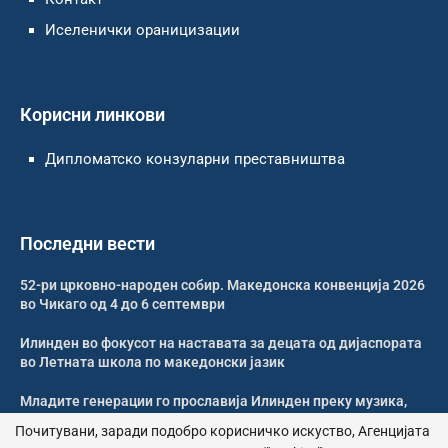
Иселенички ораницизации
Корисни линкови
Дипломатско конзуларни преставништва
Последни вести
52-ри црковно-народен собир. Македонска конвенција 2026
во Чикаго од 4 до 6 септември
Илинден во фокусот на наставата за децата од дијаспората
во Летната школа по македонски јазик
Младите генерации го прославија Илинден преку музика,
оро и македонската традиција
Почитувани, заради подобро корисничко искуство, Агенцијата