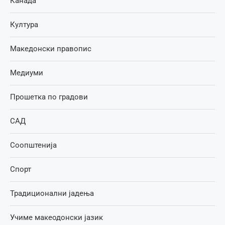
Канада
Култура
Македонски правопис
Медиуми
Прошетка по градови
САД
Соопштенија
Спорт
Традиционални јадења
Учиме макеодонски јазик