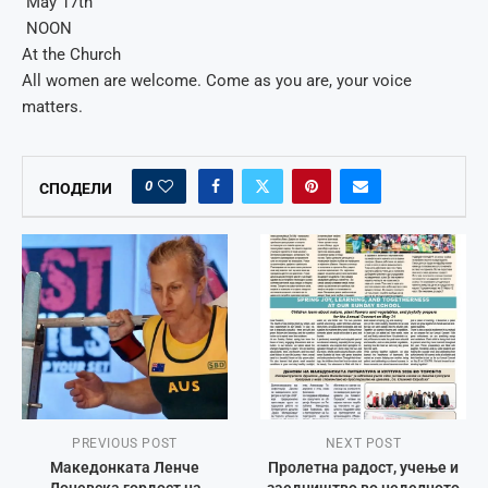
May 17th
NOON
At the Church
All women are welcome. Come as you are, your voice
matters.
0
СПОДЕЛИ
PREVIOUS POST
NEXT POST
Македонката Ленче
Пролетна радост, учење и
Доневска гордост на
заедништво во неделното