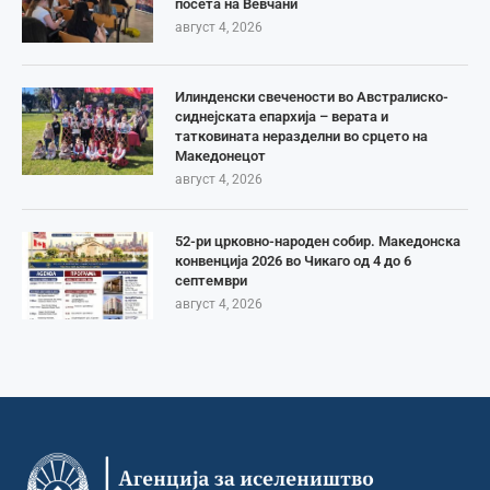
посета на Вевчани
август 4, 2026
Илинденски свечености во Австралиско-
сиднејската епархија – верата и
татковината неразделни во срцето на
Македонецот
август 4, 2026
52-ри црковно-народен собир. Македонска
конвенција 2026 во Чикаго од 4 до 6
септември
август 4, 2026