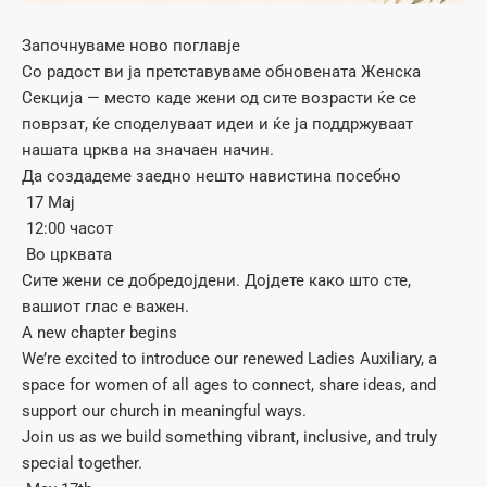
Започнуваме ново поглавје
Со радост ви ја претставуваме обновената Женска
Секција — место каде жени од сите возрасти ќе се
поврзат, ќе споделуваат идеи и ќе ја поддржуваат
нашата црква на значаен начин.
Да создадеме заедно нешто навистина посебно
17 Мај
12:00 часот
Во црквата
Сите жени се добредојдени. Дојдете како што сте,
вашиот глас е важен.
A new chapter begins
We’re excited to introduce our renewed Ladies Auxiliary, a
space for women of all ages to connect, share ideas, and
support our church in meaningful ways.
Join us as we build something vibrant, inclusive, and truly
special together.