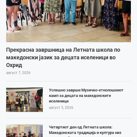
Прекрасна завршница на Летната школа по
македонски јазик за децата иселеници во
Охрид
август 7, 2026
Успешно заврши Музичко-етнолошкиот
камп за децата на македонските
иселеници
август 5, 2026
Четвртиот ден од Летната школа:
Македонската традиција и култура низ