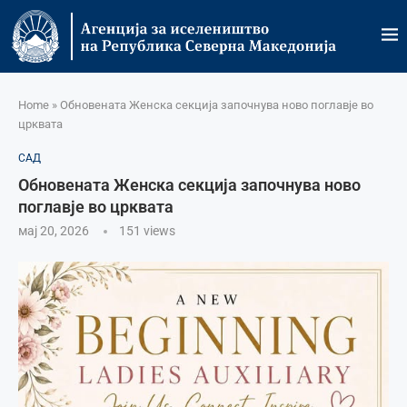
Home
»
Обновената Женска секција започнува ново поглавје во
црквата
САД
Обновената Женска секција започнува ново
поглавје во црквата
мај 20, 2026
151
views