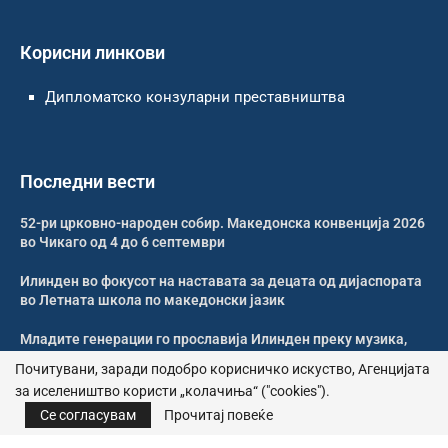
Корисни линкови
Дипломатско конзуларни преставништва
Последни вести
52-ри црковно-народен собир. Македонска конвенција 2026
во Чикаго од 4 до 6 септември
Илинден во фокусот на наставата за децата од дијаспората
во Летната школа по македонски јазик
Младите генерации го прославија Илинден преку музика,
оро и македонската традиција
Почитувани, заради подобро корисничко искуство, Агенцијата
за иселеништво користи „колачиња“ ("cookies").
Свечено и молитвено одбележан Илинден во Џилонг
Се согласувам
Прочитај повеќе