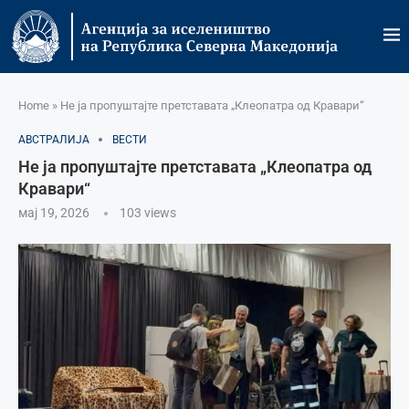
Home
»
Не ја пропуштајте претставата „Клеопатра од Кравари“
АВСТРАЛИЈА
ВЕСТИ
Не ја пропуштајте претставата „Клеопатра од
Кравари“
мај 19, 2026
103
views