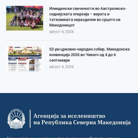
Илинденски свечености во Австралиско-
сиднејската епархија – верата и
татковината неразделни во срцето на
Македонецот
август 4, 2026
52-ри црковно-народен собир. Македонска
конвенција 2026 во Чикаго од 4 до 6
септември
август 4, 2026