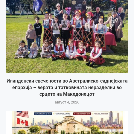
Илинденски свечености во Австралиско-сиднејската
епархија – верата и татковината неразделни во
срцето на Македонецот
август 4, 2026