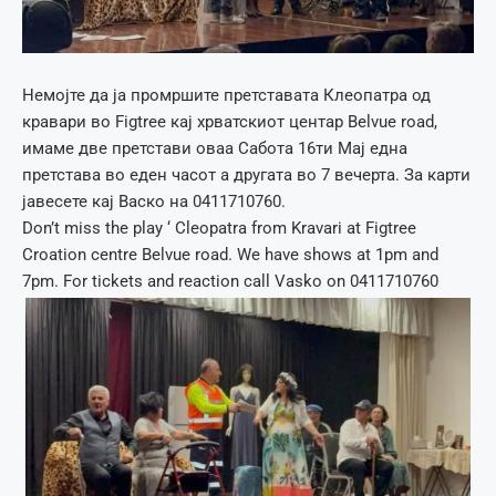
Немојте да ја промршите претставата Клеопатра од
кравари во Figtree кај хрватскиот центар Belvue road,
имаме две претстави оваа Сабота 16ти Мај една
претстава во еден часот а другата во 7 вечерта. За карти
јавесете кај Васко на 0411710760.
Don’t miss the play ‘ Cleopatra from Kravari at Figtree
Croation centre Belvue road. We have shows at 1pm and
7pm. For tickets and reaction call Vasko on 0411710760