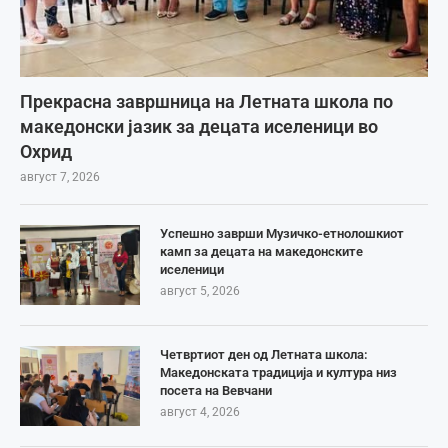
Прекрасна завршница на Летната школа по
македонски јазик за децата иселеници во
Охрид
август 7, 2026
Успешно заврши Музичко-етнолошкиот
камп за децата на македонските
иселеници
август 5, 2026
Четвртиот ден од Летната школа:
Македонската традиција и култура низ
посета на Вевчани
август 4, 2026