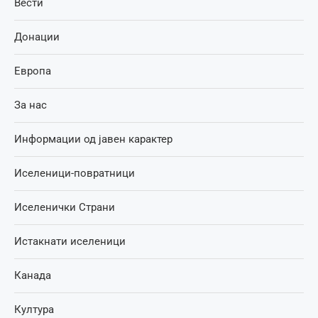
Вести
Донации
Европа
За нас
Информации од јавен карактер
Иселеници-повратници
Иселенички Страни
Истакнати иселеници
Канада
Култура