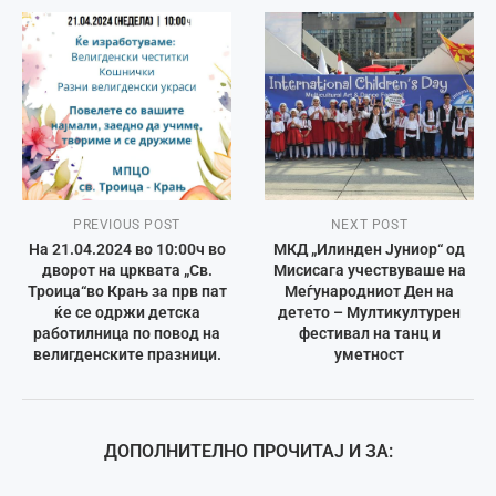
PREVIOUS POST
NEXT POST
На 21.04.2024 во 10:00ч во
МКД „Илинден Јуниор“ од
дворот на црквата „Св.
Мисисага учествуваше на
Троица“во Крањ за прв пат
Меѓународниот Ден на
ќе се одржи детска
детето – Мултикултурен
работилница по повод на
фестивал на танц и
велигденските празници.
уметност
ДОПОЛНИТЕЛНО ПРОЧИТАЈ И ЗА: