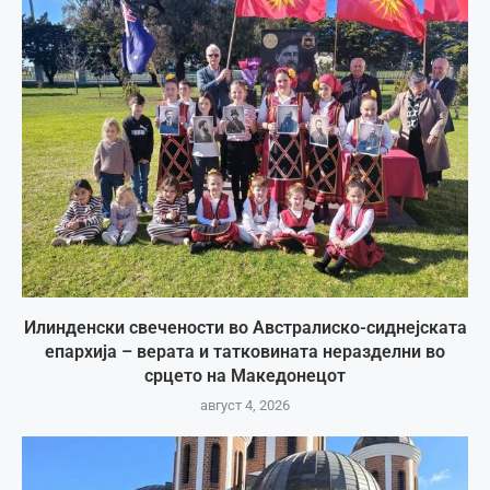
Илинденски свечености во Австралиско-сиднејската
епархија – верата и татковината неразделни во
срцето на Македонецот
август 4, 2026