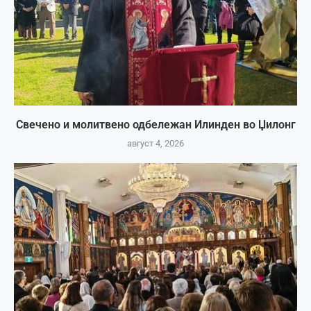
Свечено и молитвено одбележан Илинден во Џилонг
август 4, 2026