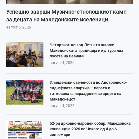
Успешно заврши Музичко-етнолошкиот камп
за децата на македонските иселеници
август 5, 2026
Четвртиот ден од Летната школа:
Македонската традиција и култура низ
посета на Вевчани
август 4, 2026
Илинденски свечености во Австралиско-
сиднејската епархија – верата и
татковината неразделни во срцето на
Македонецот
август 4, 2026
52-ри црковно-народен собир. Македонска
конвенција 2026 во Чикаго од 4 до 6
септември