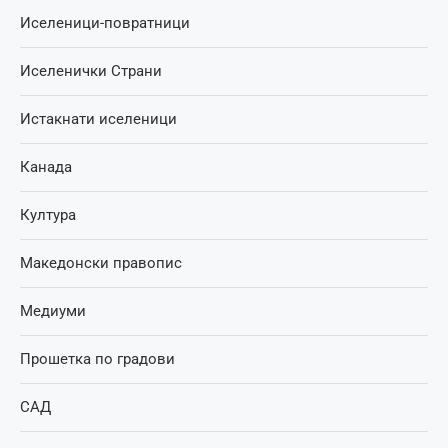
Иселеници-повратници
Иселенички Страни
Истакнати иселеници
Канада
Култура
Македонски правопис
Медиуми
Прошетка по градови
САД