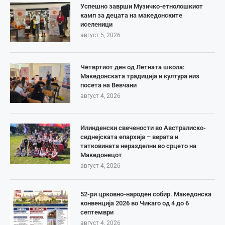
Успешно заврши Музичко-етнолошкиот
камп за децата на македонските
иселеници
август 5, 2026
Четвртиот ден од Летната школа:
Македонската традиција и култура низ
посета на Вевчани
август 4, 2026
Илинденски свечености во Австралиско-
сиднејската епархија – верата и
татковината неразделни во срцето на
Македонецот
август 4, 2026
52-ри црковно-народен собир. Македонска
конвенција 2026 во Чикаго од 4 до 6
септември
август 4, 2026