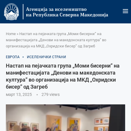
Home
»
Настап на пејачката група „Моми бисерни” на
манифестацијата „Денови на македонската култура” во
организација на МКД „Охридски бисер” од Загреб
ЕВРОПА
ИСЕЛЕНИЧКИ СТРАНИ
Настап на пејачката група „Моми бисерни” на
манифестацијата „Денови на македонската
култура” во организација на МКД „Охридски
бисер” од Загреб
март 13, 2025
279
views