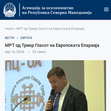
Home
»
МРТ од Триер Гласот на Европската Епархија
ВЕСТИ
ЕВРОПА
МРТ од Триер Гласот на Европската Епархија
мај 19, 2026
92
views