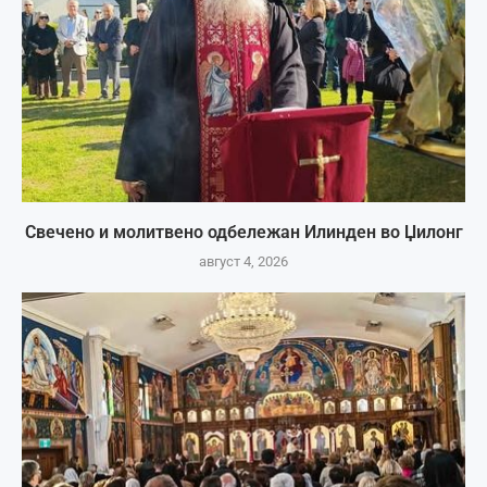
Свечено и молитвено одбележан Илинден во Џилонг
август 4, 2026