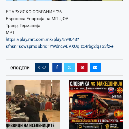
ЕПАРХИСКО СОБРАНИЕ ‘26
Европска Епархија на МПЦ-ОА
Триер, Германија
МРТ
https://play.mrt.com.mk/play/594043?
sfnsn=scwspmo&brid=YWdncwEVXUqlzc4rbg2lqso3fz-e
0
СПОДЕЛИ