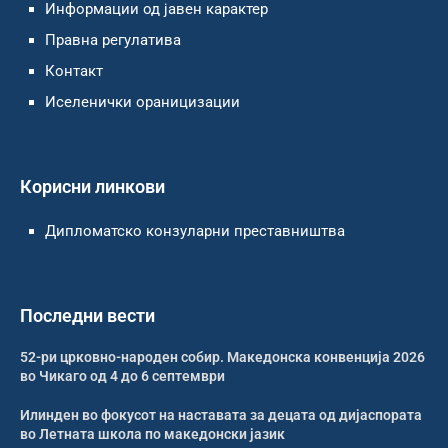
Информации од јавен карактер
Правна регулатива
Контакт
Иселенички ораницизации
Корисни линкови
Дипломатско конзуларни преставништва
Последни вести
52-ри црковно-народен собир. Македонска конвенција 2026
во Чикаго од 4 до 6 септември
Илинден во фокусот на наставата за децата од дијаспората
во Летната школа по македонски јазик