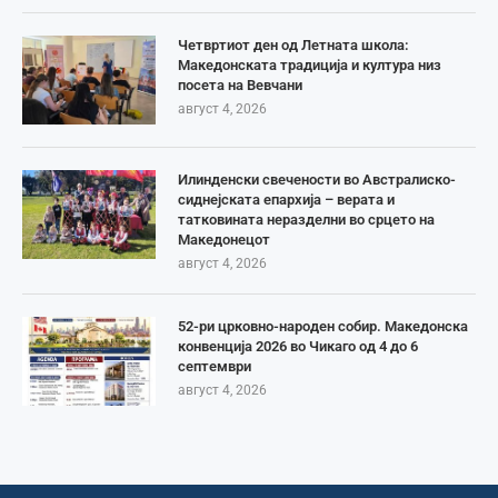
Четвртиот ден од Летната школа:
Македонската традиција и култура низ
посета на Вевчани
август 4, 2026
Илинденски свечености во Австралиско-
сиднејската епархија – верата и
татковината неразделни во срцето на
Македонецот
август 4, 2026
52-ри црковно-народен собир. Македонска
конвенција 2026 во Чикаго од 4 до 6
септември
август 4, 2026