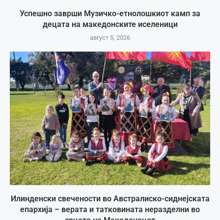
Успешно заврши Музичко-етнолошкиот камп за
децата на македонските иселеници
август 5, 2026
Илинденски свечености во Австралиско-сиднејската
епархија – верата и татковината неразделни во