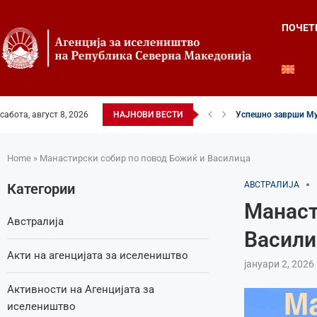
ПОЧЕТ
сабота, август 8, 2026
НАЈНОВИ ВЕСТИ
Успешно заврши Му
Четвртиот ден од Ле
Илинденски свеченос
52-ри црковно-наро
Илинден во фокусот 
Младите генерации 
Свечено и молитве
Свечено одбележан 
Свечено одбележан 
Home
»
Манастирски собир по повод Божиќ и Василица
АВСТРАЛИЈА
Категории
Манаст
Австралија
Васили
Акти на агенцијата за иселеништво
јануари 2, 2026
Активности на Агенцијата за
иселеништво