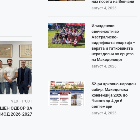
низ посета на Вевчани
август 4, 2026
Илинденски
свечености во
Австралиско-
сиднејската епархија –
верата и татковината
неразделни во срцето
на Македонецот
август 4, 2026
52-ри црковно-народен
собир. Македонска
конвенција 2026 во
Чикаго од 4 до 6
NEXT POST
септември
РШЕН ОДБОР ЗА
август 4, 2026
ИОД 2026-2027