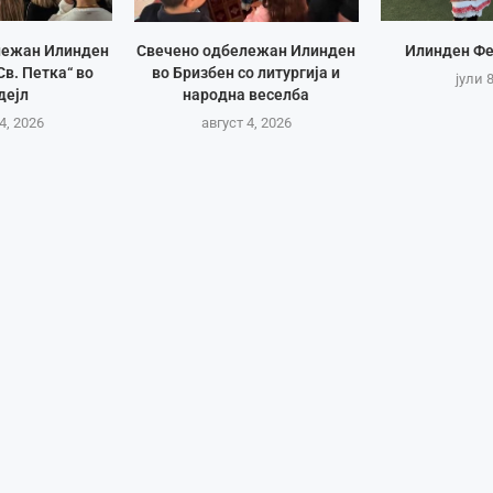
лежан Илинден
Свечено одбележан Илинден
Илинден Фе
Св. Петка“ во
во Бризбен со литургија и
јули 
дејл
народна веселба
4, 2026
август 4, 2026