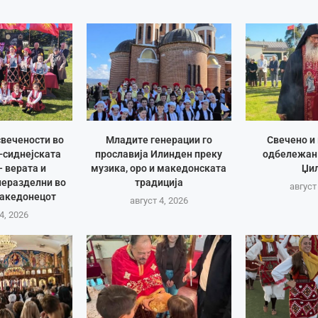
вечености во
Младите генерации го
Свечено и
-сиднејската
прославија Илинден преку
одбележан
– верата и
музика, оро и македонската
Џи
неразделни во
традиција
август
Македонецот
август 4, 2026
4, 2026