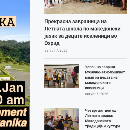
Прекрасна завршница на
Летната школа по македонски
јазик за децата иселеници во
Охрид
август 7, 2026
Успешно заврши
Музичко-етнолошкиот
камп за децата на
македонските
иселеници
август 5, 2026
Четвртиот ден од
Летната школа:
Македонската
традиција и култура