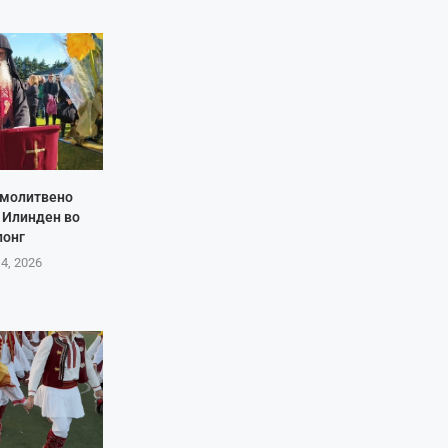
 молитвено
 Илинден во
лонг
 4, 2026