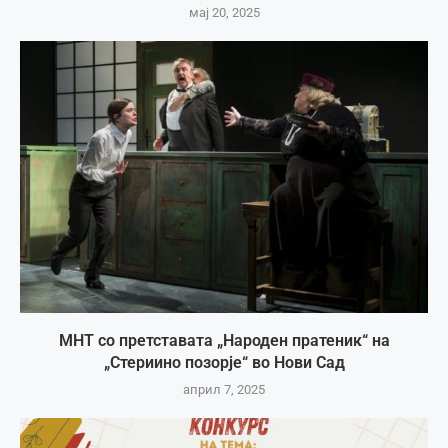
мај 20, 2025
МНТ со претставата „Народен пратеник“ на
„Стериино позорје“ во Нови Сад
април 7, 2025