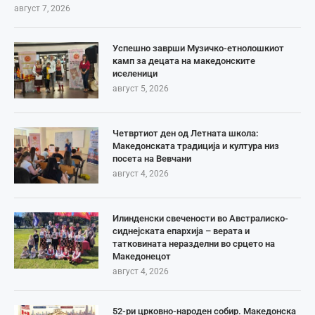
август 7, 2026
Успешно заврши Музичко-етнолошкиот
камп за децата на македонските
иселеници
август 5, 2026
Четвртиот ден од Летната школа:
Македонската традиција и култура низ
посета на Вевчани
август 4, 2026
Илинденски свечености во Австралиско-
сиднејската епархија – верата и
татковината неразделни во срцето на
Македонецот
август 4, 2026
52-ри црковно-народен собир. Македонска