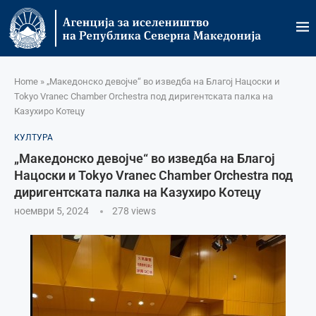
Home
»
„Македонско девојче“ во изведба на Благој Нацоски и
Tokyo Vranec Chamber Orchestra под диригентската палка на
Казухиро Котецу
КУЛТУРА
„Македонско девојче“ во изведба на Благој
Нацоски и Tokyo Vranec Chamber Orchestra под
диригентската палка на Казухиро Котецу
ноември 5, 2024
278
views